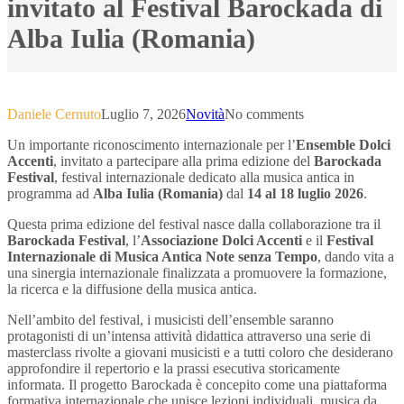
invitato al Festival Barockada di
Alba Iulia (Romania)
Daniele Cernuto
Luglio 7, 2026
Novità
No comments
Un importante riconoscimento internazionale per l’
Ensemble Dolci
Accenti
, invitato a partecipare alla prima edizione del
Barockada
Festival
, festival internazionale dedicato alla musica antica in
programma ad
Alba Iulia (Romania)
dal
14 al 18 luglio 2026
.
Questa prima edizione del festival nasce dalla collaborazione tra il
Barockada Festival
, l’
Associazione Dolci Accenti
e il
Festival
Internazionale di Musica Antica Note senza Tempo
, dando vita a
una sinergia internazionale finalizzata a promuovere la formazione,
la ricerca e la diffusione della musica antica.
Nell’ambito del festival, i musicisti dell’ensemble saranno
protagonisti di un’intensa attività didattica attraverso una serie di
masterclass rivolte a giovani musicisti e a tutti coloro che desiderano
approfondire il repertorio e la prassi esecutiva storicamente
informata. Il progetto Barockada è concepito come una piattaforma
formativa internazionale che unisce lezioni individuali, musica da