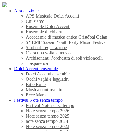
Associazione
APS Musicale Dolci Accenti
Chi siamo
Ensemble Dolci Accenti
Ensemble di chitarre
Accademia di musica antica Cristóbal Galán
SYEMF Sassari Youth Early Music Festival
Studio di registrazione
C’era una volta la musica
Archisonanti l’orchestra di soli violoncelli
Trasparenza
Dolci Accenti ensemble
Dolci Accenti ensemble
Occhi vaghi e leggiadri
Bitte Ruhe
Musica controvento
Ecce Maria
Festival Note senza tempo
Festival Note senza tempo
Note senza tempo 2026
Note senza tempo 2025
note senza tempo 2024
Note senza tempo 2023