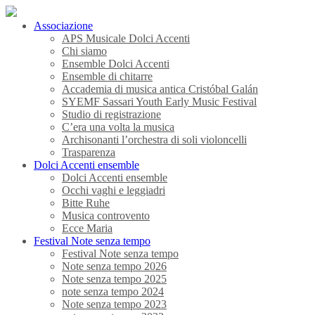
Associazione
APS Musicale Dolci Accenti
Chi siamo
Ensemble Dolci Accenti
Ensemble di chitarre
Accademia di musica antica Cristóbal Galán
SYEMF Sassari Youth Early Music Festival
Studio di registrazione
C’era una volta la musica
Archisonanti l’orchestra di soli violoncelli
Trasparenza
Dolci Accenti ensemble
Dolci Accenti ensemble
Occhi vaghi e leggiadri
Bitte Ruhe
Musica controvento
Ecce Maria
Festival Note senza tempo
Festival Note senza tempo
Note senza tempo 2026
Note senza tempo 2025
note senza tempo 2024
Note senza tempo 2023