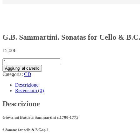
G.B. Sammartini. Sonatas for Cello & B.C
15,00
€
G.B.
Sammartini.
Aggiungi al carrello
Sonatas
Categoria:
CD
for
Cello
Descrizione
&
Recensioni (0)
B.C.
quantità
Descrizione
Giovanni Battista Sammartini c.1700-1775
6 Sonatas for cello & B.C.op.4