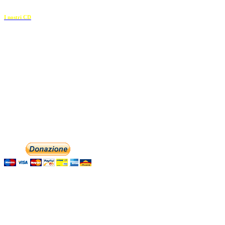
I nostri CD
Recapiti
E-mail:
info@dolciaccenti.it
associazionedolciaccenti@pec.it
Phone: +393474846716
Aiutaci con la tua
English
Italiano
Contattaci
Con il
modulo di contatto
o sulle nostre pagine social: