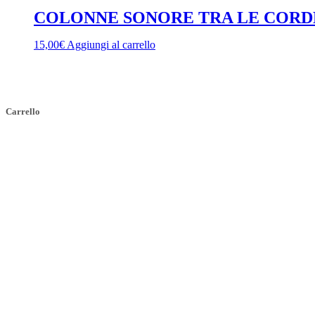
COLONNE SONORE TRA LE CORDE 
15,00
€
Aggiungi al carrello
Carrello
Indirizzo
SEDE LEGALE
Via Budroni 10
07100 Sassari (Italy)
SEDE OPERATIVA
Borgo Casale 46
36100 Vicenza
c.f. 02117320909
————————–