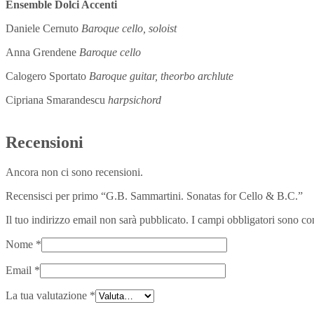
Ensemble Dolci Accenti
Daniele Cernuto
Baroque cello, soloist
Anna Grendene
Baroque cello
Calogero Sportato
Baroque guitar, theorbo archlute
Cipriana Smarandescu
harpsichord
Recensioni
Ancora non ci sono recensioni.
Recensisci per primo “G.B. Sammartini. Sonatas for Cello & B.C.”
Il tuo indirizzo email non sarà pubblicato.
I campi obbligatori sono co
Nome
*
Email
*
La tua valutazione
*