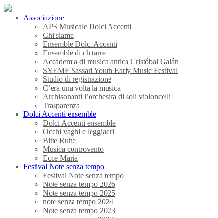
Associazione
APS Musicale Dolci Accenti
Chi siamo
Ensemble Dolci Accenti
Ensemble di chitarre
Accademia di musica antica Cristóbal Galán
SYEMF Sassari Youth Early Music Festival
Studio di registrazione
C’era una volta la musica
Archisonanti l’orchestra di soli violoncelli
Trasparenza
Dolci Accenti ensemble
Dolci Accenti ensemble
Occhi vaghi e leggiadri
Bitte Ruhe
Musica controvento
Ecce Maria
Festival Note senza tempo
Festival Note senza tempo
Note senza tempo 2026
Note senza tempo 2025
note senza tempo 2024
Note senza tempo 2023