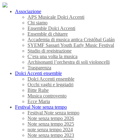
Associazione
APS Musicale Dolci Accenti
Chi siamo
Ensemble Dolci Accenti
Ensemble di chitarre
Accademia di musica antica Cristóbal Galán
SYEMF Sassari Youth Early Music Festival
Studio di registrazione
C’era una volta la musica
Archisonanti l’orchestra di soli violoncelli
Trasparenza
Dolci Accenti ensemble
Dolci Accenti ensemble
Occhi vaghi e leggiadri
Bitte Ruhe
Musica controvento
Ecce Maria
Festival Note senza tempo
Festival Note senza tempo
Note senza tempo 2026
Note senza tempo 2025
note senza tempo 2024
Note senza tempo 2023