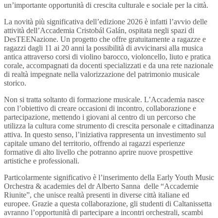
un’importante opportunità di crescita culturale e sociale per la città.
La novità più significativa dell’edizione 2026 è infatti l’avvio delle
attività dell’Accademia Cristobál Galán, ospitata negli spazi di
DesTEENazione. Un progetto che offre gratuitamente a ragazze e
ragazzi dagli 11 ai 20 anni la possibilità di avvicinarsi alla musica
antica attraverso corsi di violino barocco, violoncello, liuto e pratica
corale, accompagnati da docenti specializzati e da una rete nazionale
di realtà impegnate nella valorizzazione del patrimonio musicale
storico.
Non si tratta soltanto di formazione musicale. L’Accademia nasce
con l’obiettivo di creare occasioni di incontro, collaborazione e
partecipazione, mettendo i giovani al centro di un percorso che
utilizza la cultura come strumento di crescita personale e cittadinanza
attiva. In questo senso, l’iniziativa rappresenta un investimento sul
capitale umano del territorio, offrendo ai ragazzi esperienze
formative di alto livello che potranno aprire nuove prospettive
artistiche e professionali.
Particolarmente significativo è l’inserimento della Early Youth Music
Orchestra & academies del dr Alberto Sanna delle “Accademie
Riunite”, che unisce realtà presenti in diverse città italiane ed
europee. Grazie a questa collaborazione, gli studenti di Caltanissetta
avranno l’opportunità di partecipare a incontri orchestrali, scambi