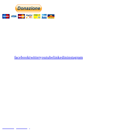
Contattaci
Con il
modulo di contatto
o sulle nostre pagine social:
facebook
twitter
youtube
linkedin
instagram
Copyright
Associazione Dolci Accenti © 2016. All Rights Reserved.
----------
Privacy Policy