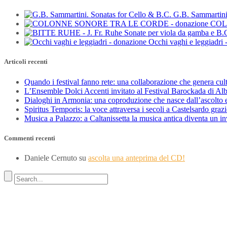
G.B. Sammartini
COL
Occhi vaghi e leggiadri 
Articoli recenti
Quando i festival fanno rete: una collaborazione che genera cul
L’Ensemble Dolci Accenti invitato al Festival Barockada di Al
Dialoghi in Armonia: una coproduzione che nasce dall’ascolto e
Spiritus Temporis: la voce attraversa i secoli a Castelsardo gra
Musica a Palazzo: a Caltanissetta la musica antica diventa un i
Commenti recenti
Daniele Cernuto
su
ascolta una anteprima del CD!
Indirizzo
SEDE LEGALE