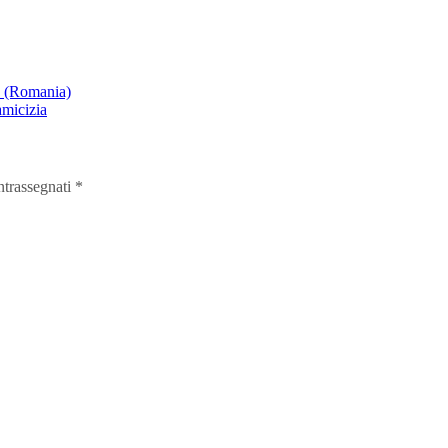
a (Romania)
amicizia
ntrassegnati
*