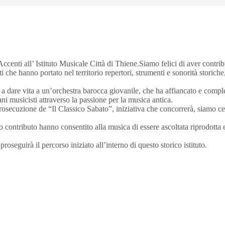
centi all’ Istituto Musicale Città di Thiene.Siamo felici di aver contribu
i che hanno portato nel territorio repertori, strumenti e sonorità storich
 a dare vita a un’orchestra barocca giovanile, che ha affiancato e complet
i musicisti attraverso la passione per la musica antica.
rosecuzione de “Il Classico Sabato”, iniziativa che concorrerà, siamo cer
oso contributo hanno consentito alla musica di essere ascoltata riprodot
seguirà il percorso iniziato all’interno di questo storico istituto.