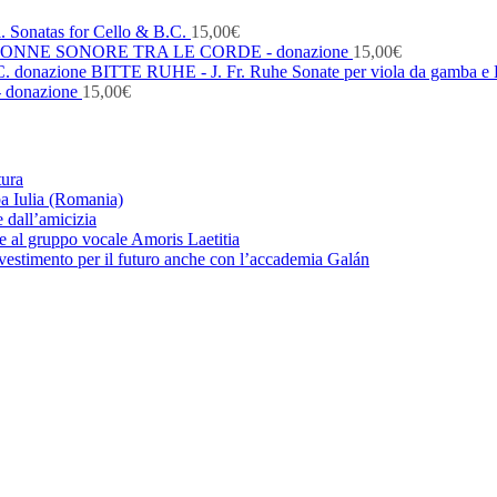
. Sonatas for Cello & B.C.
15,00
€
ONNE SONORE TRA LE CORDE - donazione
15,00
€
BITTE RUHE - J. Fr. Ruhe Sonate per viola da gamba e 
- donazione
15,00
€
tura
ba Iulia (Romania)
 dall’amicizia
zie al gruppo vocale Amoris Laetitia
nvestimento per il futuro anche con l’accademia Galán