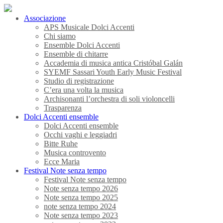
Associazione
APS Musicale Dolci Accenti
Chi siamo
Ensemble Dolci Accenti
Ensemble di chitarre
Accademia di musica antica Cristóbal Galán
SYEMF Sassari Youth Early Music Festival
Studio di registrazione
C’era una volta la musica
Archisonanti l’orchestra di soli violoncelli
Trasparenza
Dolci Accenti ensemble
Dolci Accenti ensemble
Occhi vaghi e leggiadri
Bitte Ruhe
Musica controvento
Ecce Maria
Festival Note senza tempo
Festival Note senza tempo
Note senza tempo 2026
Note senza tempo 2025
note senza tempo 2024
Note senza tempo 2023