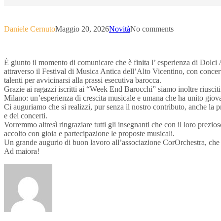
Daniele Cernuto
Maggio 20, 2026
Novità
No comments
È giunto il momento di comunicare che è finita l’ esperienza di Dolci Ac
attraverso il Festival di Musica Antica dell’Alto Vicentino, con concert
talenti per avvicinarsi alla prassi esecutiva barocca.
Grazie ai ragazzi iscritti ai “Week End Barocchi” siamo inoltre riusciti
Milano: un’esperienza di crescita musicale e umana che ha unito giovan
Ci auguriamo che si realizzi, pur senza il nostro contributo, anche la p
e dei concerti.
Vorremmo altresì ringraziare tutti gli insegnanti che con il loro prezi
accolto con gioia e partecipazione le proposte musicali.
Un grande augurio di buon lavoro all’associazione CorOrchestra, che pro
Ad maiora!