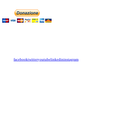
Aiutaci con la tua
English
Italiano
Contattaci
Con il
modulo di contatto
o sulle nostre pagine social:
facebook
twitter
youtube
linkedin
instagram
Copyright
Associazione Dolci Accenti © 2016. All Rights Reserved.
----------
Privacy Policy