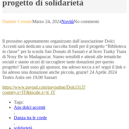
progetto di solidarietà
Daniele Cernuto
Marzo 24, 2024
Novità
No comments
Il prossimo appuntamento organizzato dall’associazione Dolci
Accenti sarà dedicato a una raccolta fondi per il progetto “Biblioteca
in classe” per la scuola San Donato di Sassari e al liceo Tsaiky Tsara
di Nosy Be in Madagascar. Siamo sensibili e attenti alle tematiche
sociali e siamo sicuri di raccogliere tante donazioni per questo
progetto! Tanti sono gli sponsor, ma adesso tocca a te! segui il link e
fai adesso una donazione anche piccola, grazie! 24 Aprile 2024
Teatro Astra ore 19,00 Sassari
https://www.paypal.com/paypalme/Dolci313?
country.x=IT&locale.x=it_IT
Tags:
Aps dolci accenti
,
Danza tra le corde
,
solidarietà