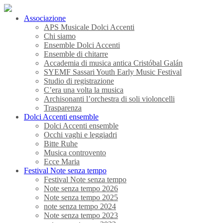
Associazione
APS Musicale Dolci Accenti
Chi siamo
Ensemble Dolci Accenti
Ensemble di chitarre
Accademia di musica antica Cristóbal Galán
SYEMF Sassari Youth Early Music Festival
Studio di registrazione
C’era una volta la musica
Archisonanti l’orchestra di soli violoncelli
Trasparenza
Dolci Accenti ensemble
Dolci Accenti ensemble
Occhi vaghi e leggiadri
Bitte Ruhe
Musica controvento
Ecce Maria
Festival Note senza tempo
Festival Note senza tempo
Note senza tempo 2026
Note senza tempo 2025
note senza tempo 2024
Note senza tempo 2023