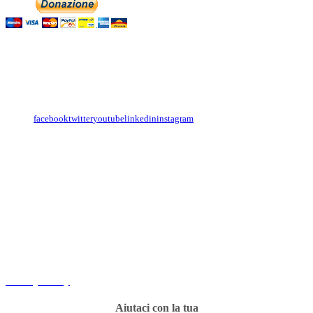
Italiano
Contattaci
Con il
modulo di contatto
o sulle nostre pagine social:
facebook
twitter
youtube
linkedin
instagram
Copyright
Associazione Dolci Accenti © 2016. All Rights Reserved.
----------
Privacy Policy
Aiutaci con la tua