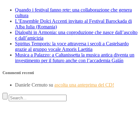
Quando i festival fanno rete: una collaborazione che genera
cultura
L’Ensemble Dolci Accenti invitato al Festival Barockada di
Alba Iulia (Romania)
Dialoghi in Armonia: una coproduzione che nasce dall’ascolto
e dall’amicizia
Spiritus Temporis: la voce attraversa i secoli a Castelsardo
grazie al gruppo vocale Amoris Laetitia
Musica a Palazzo: a Caltanissetta la musica antica diventa un
investimento per il futuro anche con l’accademia Galán
Commenti recenti
Daniele Cernuto
su
ascolta una anteprima del CD!
Indirizzo
SEDE LEGALE
Via Budroni 10
07100 Sassari (Italy)