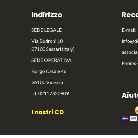
Indirizzo
Reca
SEDE LEGALE
E-mail:
Via Budroni 10
info@do
07100 Sassari (Italy)
associa
SEDE OPERATIVA
Phone:
Borgo Casale 46
36100 Vicenza
c.f. 02117320909
Aiut
————————–
I nostri CD