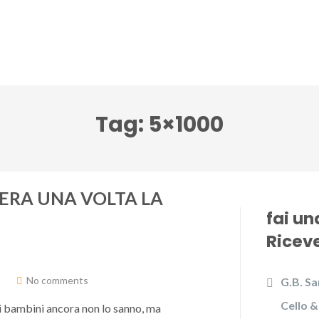
lci Accenti ensemble
Festival Note senza tempo
Tag:
5×1000
ERA UNA VOLTA LA
fai u
Riceve
No comments
G.B. Sa
Cello &
ri bambini ancora non lo sanno, ma