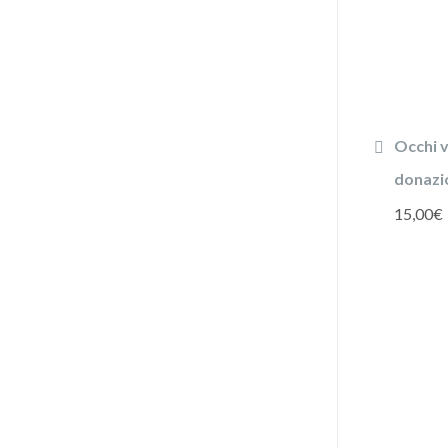
Occhi v
donazi
15,00
€