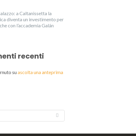
alazzo: a Caltanissetta la
ica diventa un investimento per
anche con l’accademia Galán
nti recenti
rnuto
su
ascolta una anteprima
English
Italiano