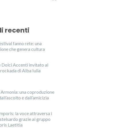
li recenti
stival fanno rete: una
ione che genera cultura
Dolci Accenti invitato al
rockada di Alba Iulia
n Armonia: una coproduzione
all’ascolto e dall’amicizia
mporis: la voce attraversa i
astelsardo grazie al gruppo
ris Laetitia