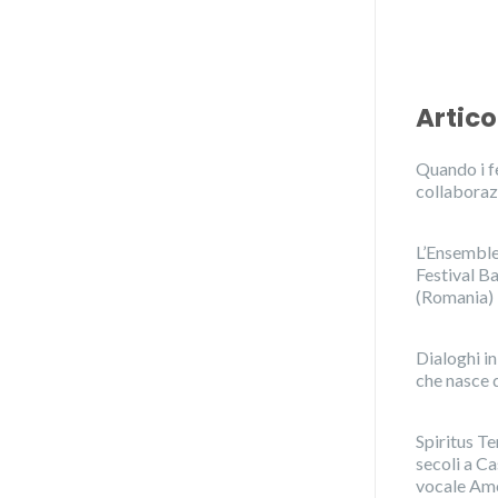
Artico
Quando i fe
collaboraz
L’Ensemble 
Festival Ba
(Romania)
Dialoghi i
che nasce d
Spiritus Te
secoli a C
vocale Amo