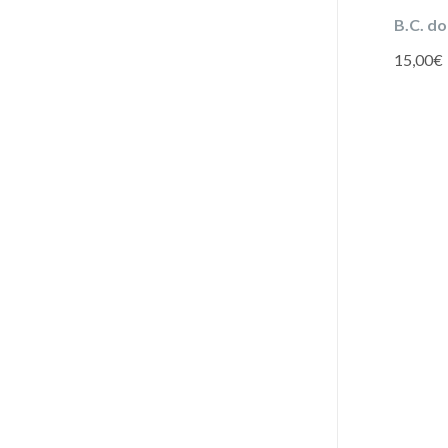
B.C. d
15,00
€