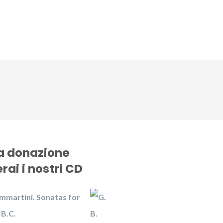
CD
Gallery
News
Contattaci
na donazione
rai i nostri CD
mmartini. Sonatas for
 B.C.