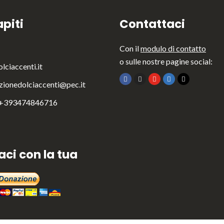
piti
Contattaci
Con il
modulo di contatto
o sulle nostre pagine social:
lciaccenti.it
zionedolciaccenti@pec.it
 +393474846716
aci con la tua