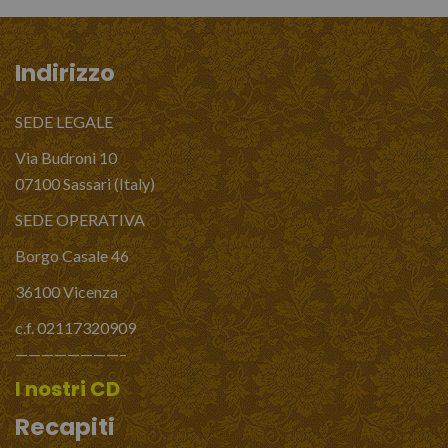
Indirizzo
SEDE LEGALE
Via Budroni 10
07100 Sassari (Italy)
SEDE OPERATIVA
Borgo Casale 46
36100 Vicenza
c.f. 02117320909
————————–
I nostri CD
Recapiti