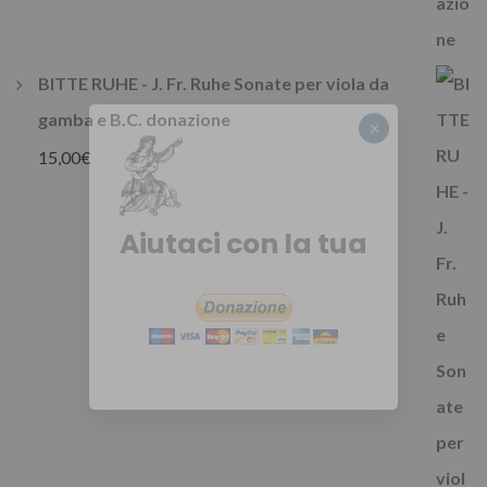
BITTE RUHE - J. Fr. Ruhe Sonate per viola da
×
gamba e B.C. donazione
15,00
€
Aiutaci con la tua