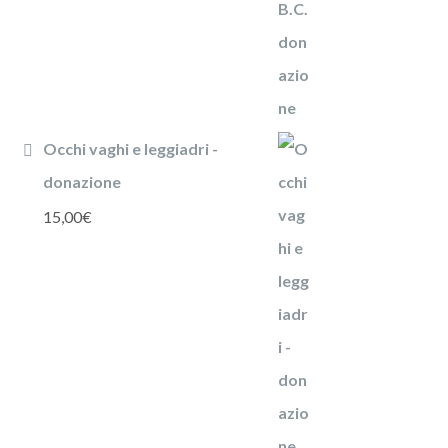
Occhi vaghi e leggiadri -
donazione
15,00
€