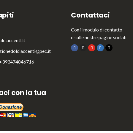
piti
Contattaci
Con il
modulo di contatto
o sulle nostre pagine social:
lciaccenti.it
zionedolciaccenti@pec.it
 +393474846716
aci con la tua