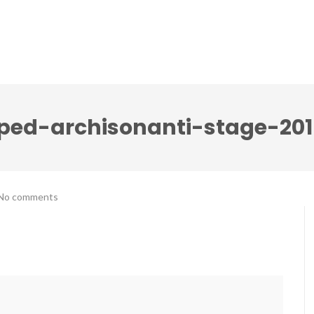
lci Accenti ensemble
Festival Note senza tempo
ped-archisonanti-stage-201
No comments