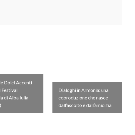
e Dolci Accenti
l Festival
Dialoghi in Armonia: una
 di Alba Iulia
coproduzione che nasce
)
dall’ascolto e dall’amicizia