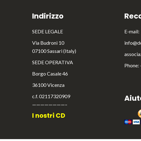
Indirizzo
Reca
SEDE LEGALE
E-mail:
Via Budroni 10
info@do
07100 Sassari (Italy)
associa
SEDE OPERATIVA
Phone:
Borgo Casale 46
36100 Vicenza
c.f. 02117320909
Aiut
————————–
I nostri CD