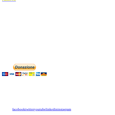
Recapiti
E-mail:
info@dolciaccenti.it
associazionedolciaccenti@pec.it
Phone: +393474846716
Aiutaci con la tua
English
Italiano
Contattaci
Con il
modulo di contatto
o sulle nostre pagine social:
facebook
twitter
youtube
linkedin
instagram