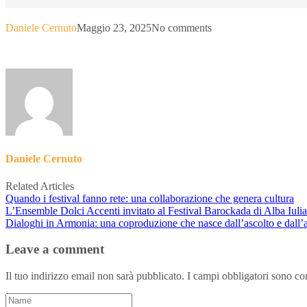
Daniele Cernuto
Maggio 23, 2025
No comments
Daniele Cernuto
Related Articles
Quando i festival fanno rete: una collaborazione che genera cultura
L’Ensemble Dolci Accenti invitato al Festival Barockada di Alba Iuli
Dialoghi in Armonia: una coproduzione che nasce dall’ascolto e dall’
Leave a comment
Il tuo indirizzo email non sarà pubblicato.
I campi obbligatori sono co