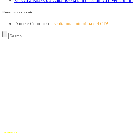
Musica a Palazzo: a Caltanissetta la musica antica diventa un i
Commenti recenti
Daniele Cernuto
su
ascolta una anteprima del CD!
Indirizzo
SEDE LEGALE
Via Budroni 10
07100 Sassari (Italy)
SEDE OPERATIVA
Borgo Casale 46
36100 Vicenza
c.f. 02117320909
————————–
I nostri CD