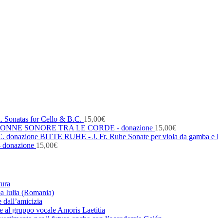
. Sonatas for Cello & B.C.
15,00
€
ONNE SONORE TRA LE CORDE - donazione
15,00
€
BITTE RUHE - J. Fr. Ruhe Sonate per viola da gamba e 
- donazione
15,00
€
tura
ba Iulia (Romania)
 dall’amicizia
zie al gruppo vocale Amoris Laetitia