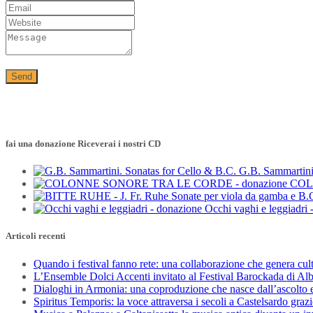
fai una donazione Riceverai i nostri CD
G.B. Sammartini
COL
Occhi vaghi e leggiadri 
Articoli recenti
Quando i festival fanno rete: una collaborazione che genera cul
L’Ensemble Dolci Accenti invitato al Festival Barockada di Al
Dialoghi in Armonia: una coproduzione che nasce dall’ascolto e
Spiritus Temporis: la voce attraversa i secoli a Castelsardo gra