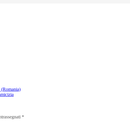
a (Romania)
amicizia
ntrassegnati
*