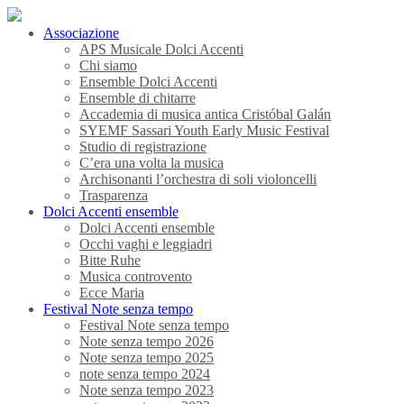
Associazione
APS Musicale Dolci Accenti
Chi siamo
Ensemble Dolci Accenti
Ensemble di chitarre
Accademia di musica antica Cristóbal Galán
SYEMF Sassari Youth Early Music Festival
Studio di registrazione
C’era una volta la musica
Archisonanti l’orchestra di soli violoncelli
Trasparenza
Dolci Accenti ensemble
Dolci Accenti ensemble
Occhi vaghi e leggiadri
Bitte Ruhe
Musica controvento
Ecce Maria
Festival Note senza tempo
Festival Note senza tempo
Note senza tempo 2026
Note senza tempo 2025
note senza tempo 2024
Note senza tempo 2023