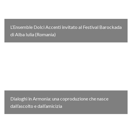
L’Ensemble Dolci Accenti invitato al Festival Barockada
di Alba Iulia (Romania)
Dialoghi in Armonia: una coproduzione che nasce
dall’ascolto e dall’amicizia