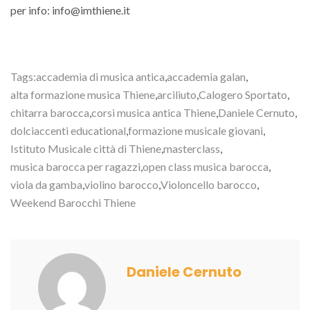
per info: info@imthiene.it
Tags:
accademia di musica antica
,
accademia galan
,
alta formazione musica Thiene
,
arciliuto
,
Calogero Sportato
,
chitarra barocca
,
corsi musica antica Thiene
,
Daniele Cernuto
,
dolciaccenti educational
,
formazione musicale giovani
,
Istituto Musicale città di Thiene
,
masterclass
,
musica barocca per ragazzi
,
open class musica barocca
,
viola da gamba
,
violino barocco
,
Violoncello barocco
,
Weekend Barocchi Thiene
Daniele Cernuto