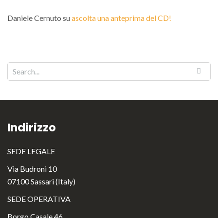
Daniele Cernuto
su
ascolta una anteprima del CD!
Indirizzo
SEDE LEGALE
Via Budroni 10
07100 Sassari (Italy)
SEDE OPERATIVA
Borgo Casale 46