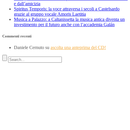
e dall’amicizia
Spiritus Temporis: la voce attraversa i secoli a Castelsardo
grazie al gruppo vocale Amoris Laetitia
Musica a Palazzo: a Caltanissetta la musica antica diventa un
investimento per il futuro anche con l’accademia Galán
Commenti recenti
Daniele Cernuto
su
ascolta una anteprima del CD!
Indirizzo
SEDE LEGALE
Via Budroni 10
07100 Sassari (Italy)
SEDE OPERATIVA
Borgo Casale 46
36100 Vicenza