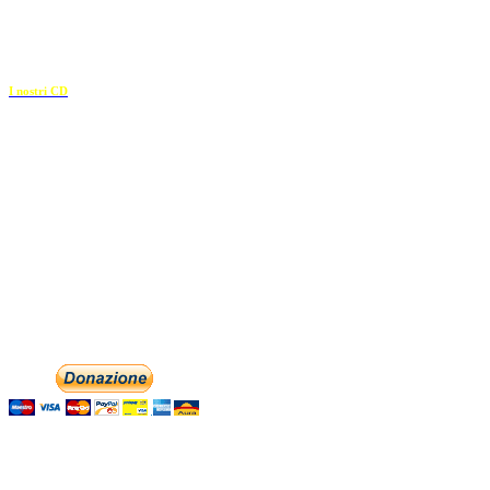
c.f. 02117320909
————————–
I nostri CD
Recapiti
E-mail:
info@dolciaccenti.it
associazionedolciaccenti@pec.it
Phone: +393474846716
Aiutaci con la tua
English
Italiano
Contattaci