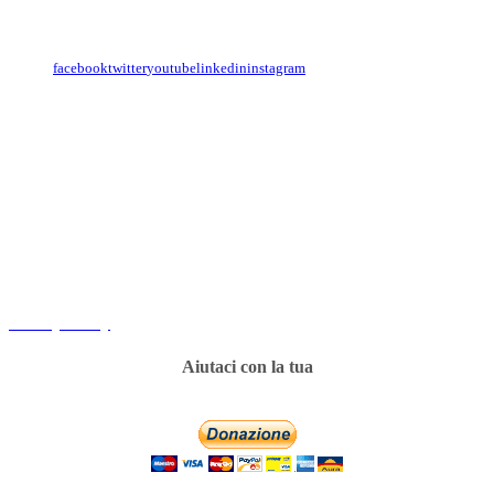
Con il
modulo di contatto
o sulle nostre pagine social:
facebook
twitter
youtube
linkedin
instagram
Copyright
Associazione Dolci Accenti © 2016. All Rights Reserved.
----------
Privacy Policy
Aiutaci con la tua