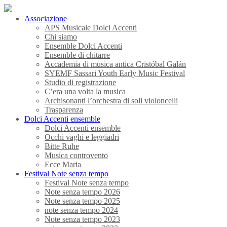
Associazione
APS Musicale Dolci Accenti
Chi siamo
Ensemble Dolci Accenti
Ensemble di chitarre
Accademia di musica antica Cristóbal Galán
SYEMF Sassari Youth Early Music Festival
Studio di registrazione
C’era una volta la musica
Archisonanti l’orchestra di soli violoncelli
Trasparenza
Dolci Accenti ensemble
Dolci Accenti ensemble
Occhi vaghi e leggiadri
Bitte Ruhe
Musica controvento
Ecce Maria
Festival Note senza tempo
Festival Note senza tempo
Note senza tempo 2026
Note senza tempo 2025
note senza tempo 2024
Note senza tempo 2023