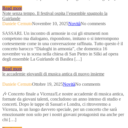
Read more
Note senza tempo. Il festival ospita l’ensemble spagnolo la
Guirlande
Daniele Cernuto
Novembre 10, 2025
Novità
No comments
SASSARI. Un incontro di armonie in cui gli strumenti non
competono ma dialogano, rispondono, imitano o si interrompono
cortesemente come in una conversazione raffinata. Tutto questo è il
concerto barocco “Dialoghi in armonia”, che domenica 16
novembre va in scena nella chiesa di San Pietro in Silki ad opera
degli ensemble La Guirlande di Basilea […]
Read more
le accademie giovanili di musica antica di nuovo insieme
Daniele Cernuto
Ottobre 19, 2025
Novità
No comments
🎶 Concerto finale a Vicenza!Le nostre accademie di musica antica,
formate da giovani talenti, concludono un anno intenso di studio e
concerti. Dopo le tappe di Sassari e Londra, ci ritroveremo a
Vicenza, in un luogo davvero speciale, per un concerto che sarà
emozionante non solo per i nostri giovani protagonisti ma anche per
chi […]