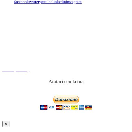
facebook
twitter
youtube
linkedin
instagram
Copyright
Associazione Dolci Accenti © 2016. All Rights Reserved.
----------
Privacy Policy
Aiutaci con la tua
×