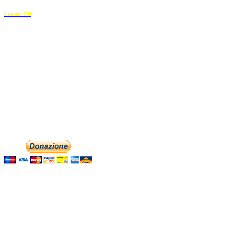
I nostri CD
Recapiti
E-mail:
info@dolciaccenti.it
English
associazionedolciaccenti@pec.it
Italiano
Phone: +393474846716
Aiutaci con la tua
Contattaci
Con il
modulo di contatto
o sulle nostre pagine social: