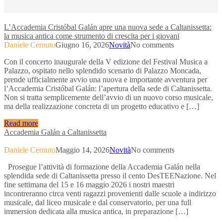
L’Accademia Cristóbal Galán apre una nuova sede a Caltanissetta:
la musica antica come strumento di crescita per i giovani
Daniele Cernuto
Giugno 16, 2026
Novità
No comments
Con il concerto inaugurale della V edizione del Festival Musica a
Palazzo, ospitato nello splendido scenario di Palazzo Moncada,
prende ufficialmente avvio una nuova e importante avventura per
l’Accademia Cristóbal Galán: l’apertura della sede di Caltanissetta.
Non si tratta semplicemente dell’avvio di un nuovo corso musicale,
ma della realizzazione concreta di un progetto educativo e […]
Read more
Accademia Galán a Caltanissetta
Daniele Cernuto
Maggio 14, 2026
Novità
No comments
Prosegue l’attività di formazione della Accademia Galán nella
splendida sede di Caltanissetta presso il cento DesTEENazione. Nel
fine settimana del 15 e 16 maggio 2026 i nostri maestri
incontreranno circa venti ragazzi provenienti dalle scuole a indirizzo
musicale, dal liceo musicale e dal conservatorio, per una full
immersion dedicata alla musica antica, in preparazione […]