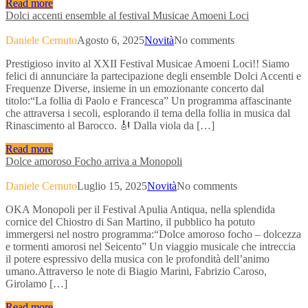
Read more
Dolci accenti ensemble al festival Musicae Amoeni Loci
Daniele Cernuto
Agosto 6, 2025
Novità
No comments
Prestigioso invito al XXII Festival Musicae Amoeni Loci!! Siamo
felici di annunciare la partecipazione degli ensemble Dolci Accenti e
Frequenze Diverse, insieme in un emozionante concerto dal
titolo:“La follia di Paolo e Francesca” Un programma affascinante
che attraversa i secoli, esplorando il tema della follia in musica dal
Rinascimento al Barocco. 🎻 Dalla viola da […]
Read more
Dolce amoroso Focho arriva a Monopoli
Daniele Cernuto
Luglio 15, 2025
Novità
No comments
OKA Monopoli per il Festival Apulia Antiqua, nella splendida
cornice del Chiostro di San Martino, il pubblico ha potuto
immergersi nel nostro programma:“Dolce amoroso focho – dolcezza
e tormenti amorosi nel Seicento” Un viaggio musicale che intreccia
il potere espressivo della musica con le profondità dell’animo
umano.Attraverso le note di Biagio Marini, Fabrizio Caroso,
Girolamo […]
Read more