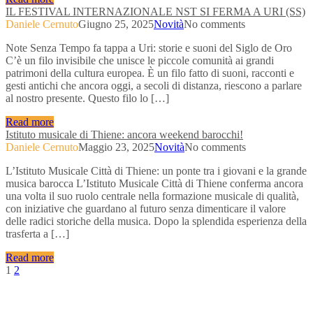
IL FESTIVAL INTERNAZIONALE NST SI FERMA A URI (SS)
Daniele Cernuto
Giugno 25, 2025
Novità
No comments
Note Senza Tempo fa tappa a Uri: storie e suoni del Siglo de Oro
C’è un filo invisibile che unisce le piccole comunità ai grandi
patrimoni della cultura europea. È un filo fatto di suoni, racconti e
gesti antichi che ancora oggi, a secoli di distanza, riescono a parlare
al nostro presente. Questo filo lo […]
Read more
Istituto musicale di Thiene: ancora weekend barocchi!
Daniele Cernuto
Maggio 23, 2025
Novità
No comments
L’Istituto Musicale Città di Thiene: un ponte tra i giovani e la grande
musica barocca L’Istituto Musicale Città di Thiene conferma ancora
una volta il suo ruolo centrale nella formazione musicale di qualità,
con iniziative che guardano al futuro senza dimenticare il valore
delle radici storiche della musica. Dopo la splendida esperienza della
trasferta a […]
Read more
Navigazione
1
2
articoli