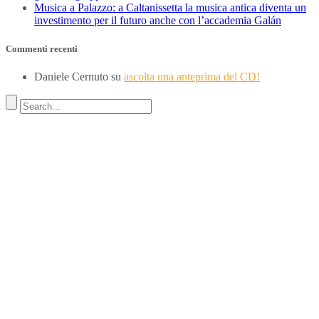
Musica a Palazzo: a Caltanissetta la musica antica diventa un
investimento per il futuro anche con l’accademia Galán
Commenti recenti
Daniele Cernuto
su
ascolta una anteprima del CD!
Indirizzo
SEDE LEGALE
Via Budroni 10
07100 Sassari (Italy)
SEDE OPERATIVA
Borgo Casale 46
36100 Vicenza
c.f. 02117320909
————————–