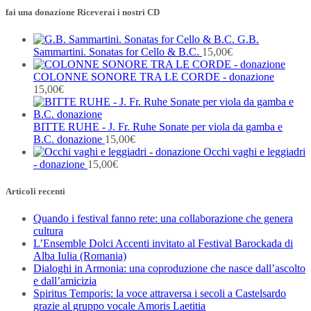
fai una donazione Riceverai i nostri CD
G.B.
Sammartini. Sonatas for Cello & B.C.
15,00
€
COLONNE SONORE TRA LE CORDE - donazione
15,00
€
BITTE RUHE - J. Fr. Ruhe Sonate per viola da gamba e
B.C. donazione
15,00
€
Occhi vaghi e leggiadri
- donazione
15,00
€
Articoli recenti
Quando i festival fanno rete: una collaborazione che genera
cultura
L’Ensemble Dolci Accenti invitato al Festival Barockada di
Alba Iulia (Romania)
Dialoghi in Armonia: una coproduzione che nasce dall’ascolto
e dall’amicizia
Spiritus Temporis: la voce attraversa i secoli a Castelsardo
grazie al gruppo vocale Amoris Laetitia