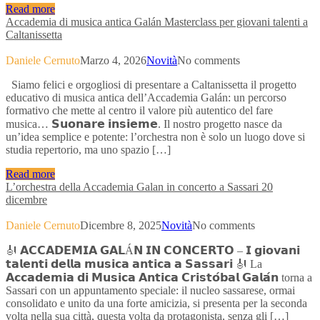
Read more
Accademia di musica antica Galán Masterclass per giovani talenti a
Caltanissetta
Daniele Cernuto
Marzo 4, 2026
Novità
No comments
Siamo felici e orgogliosi di presentare a Caltanissetta il progetto
educativo di musica antica dell’Accademia Galán: un percorso
formativo che mette al centro il valore più autentico del fare
musica… 𝗦𝘂𝗼𝗻𝗮𝗿𝗲 𝗶𝗻𝘀𝗶𝗲𝗺𝗲. Il nostro progetto nasce da
un’idea semplice e potente: l’orchestra non è solo un luogo dove si
studia repertorio, ma uno spazio […]
Read more
L’orchestra della Accademia Galan in concerto a Sassari 20
dicembre
Daniele Cernuto
Dicembre 8, 2025
Novità
No comments
🎻 𝗔𝗖𝗖𝗔𝗗𝗘𝗠𝗜𝗔 𝗚𝗔𝗟Á𝗡 𝗜𝗡 𝗖𝗢𝗡𝗖𝗘𝗥𝗧𝗢 – 𝗜 𝗴𝗶𝗼𝘃𝗮𝗻𝗶
𝘁𝗮𝗹𝗲𝗻𝘁𝗶 𝗱𝗲𝗹𝗹𝗮 𝗺𝘂𝘀𝗶𝗰𝗮 𝗮𝗻𝘁𝗶𝗰𝗮 𝗮 𝗦𝗮𝘀𝘀𝗮𝗿𝗶 🎻 La
𝗔𝗰𝗰𝗮𝗱𝗲𝗺𝗶𝗮 𝗱𝗶 𝗠𝘂𝘀𝗶𝗰𝗮 𝗔𝗻𝘁𝗶𝗰𝗮 𝗖𝗿𝗶𝘀𝘁𝗼́𝗯𝗮𝗹 𝗚𝗮𝗹𝗮́𝗻 torna a
Sassari con un appuntamento speciale: il nucleo sassarese, ormai
consolidato e unito da una forte amicizia, si presenta per la seconda
volta nella sua città, questa volta da protagonista, senza gli […]