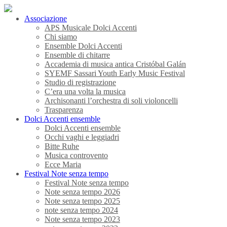
Associazione
APS Musicale Dolci Accenti
Chi siamo
Ensemble Dolci Accenti
Ensemble di chitarre
Accademia di musica antica Cristóbal Galán
SYEMF Sassari Youth Early Music Festival
Studio di registrazione
C’era una volta la musica
Archisonanti l’orchestra di soli violoncelli
Trasparenza
Dolci Accenti ensemble
Dolci Accenti ensemble
Occhi vaghi e leggiadri
Bitte Ruhe
Musica controvento
Ecce Maria
Festival Note senza tempo
Festival Note senza tempo
Note senza tempo 2026
Note senza tempo 2025
note senza tempo 2024
Note senza tempo 2023