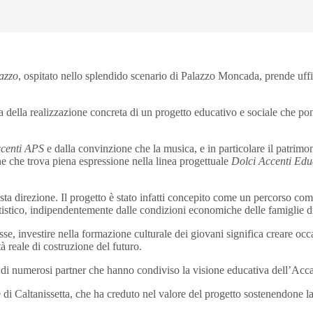
azzo
, ospitato nello splendido scenario di Palazzo Moncada, prende uf
ella realizzazione concreta di un progetto educativo e sociale che pone a
ccenti APS
e dalla convinzione che la musica, e in particolare il patrimo
e che trova piena espressione nella linea progettuale
Dolci Accenti Edu
sta direzione. Il progetto è stato infatti concepito come un percorso com
artistico, indipendentemente dalle condizioni economiche delle famiglie 
se, investire nella formazione culturale dei giovani significa creare occa
à reale di costruzione del futuro.
ne di numerosi partner che hanno condiviso la visione educativa dell’Ac
 Caltanissetta, che ha creduto nel valore del progetto sostenendone la