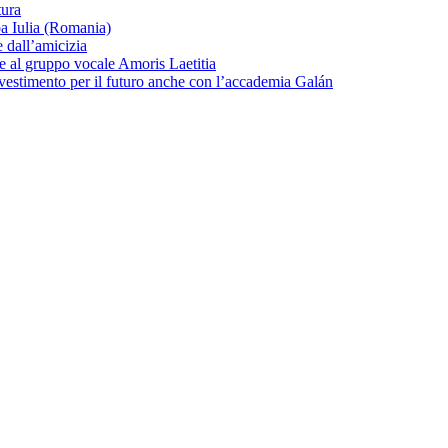
tura
ba Iulia (Romania)
 dall’amicizia
zie al gruppo vocale Amoris Laetitia
nvestimento per il futuro anche con l’accademia Galán