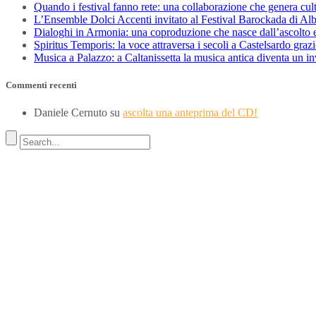
Quando i festival fanno rete: una collaborazione che genera cul
L’Ensemble Dolci Accenti invitato al Festival Barockada di Al
Dialoghi in Armonia: una coproduzione che nasce dall’ascolto e
Spiritus Temporis: la voce attraversa i secoli a Castelsardo gra
Musica a Palazzo: a Caltanissetta la musica antica diventa un i
Commenti recenti
Daniele Cernuto
su
ascolta una anteprima del CD!
Indirizzo
SEDE LEGALE
Via Budroni 10
07100 Sassari (Italy)
SEDE OPERATIVA
Borgo Casale 46
36100 Vicenza