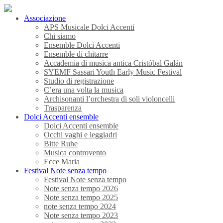
Associazione
APS Musicale Dolci Accenti
Chi siamo
Ensemble Dolci Accenti
Ensemble di chitarre
Accademia di musica antica Cristóbal Galán
SYEMF Sassari Youth Early Music Festival
Studio di registrazione
C’era una volta la musica
Archisonanti l’orchestra di soli violoncelli
Trasparenza
Dolci Accenti ensemble
Dolci Accenti ensemble
Occhi vaghi e leggiadri
Bitte Ruhe
Musica controvento
Ecce Maria
Festival Note senza tempo
Festival Note senza tempo
Note senza tempo 2026
Note senza tempo 2025
note senza tempo 2024
Note senza tempo 2023