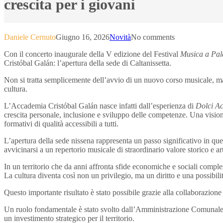
crescita per i giovani
Daniele Cernuto
Giugno 16, 2026
Novità
No comments
Con il concerto inaugurale della V edizione del Festival
Musica a Pal
Cristóbal Galán: l’apertura della sede di Caltanissetta.
Non si tratta semplicemente dell’avvio di un nuovo corso musicale, ma d
cultura.
L’Accademia Cristóbal Galán nasce infatti dall’esperienza di
Dolci A
crescita personale, inclusione e sviluppo delle competenze. Una vision
formativi di qualità accessibili a tutti.
L’apertura della sede nissena rappresenta un passo significativo in que
avvicinarsi a un repertorio musicale di straordinario valore storico e 
In un territorio che da anni affronta sfide economiche e sociali comples
La cultura diventa così non un privilegio, ma un diritto e una possibilit
Questo importante risultato è stato possibile grazie alla collaborazio
Un ruolo fondamentale è stato svolto dall’Amministrazione Comunale di
un investimento strategico per il territorio.