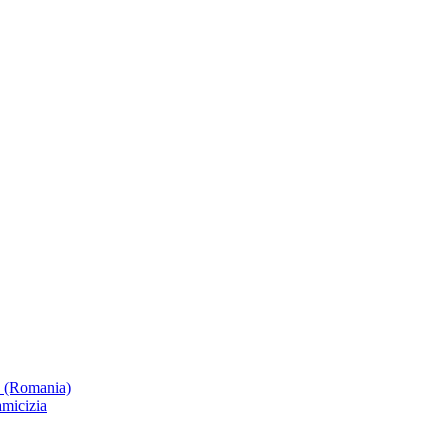
a (Romania)
amicizia