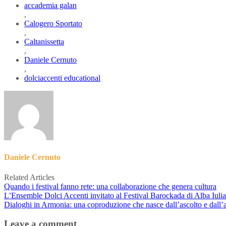
accademia galan
,
Calogero Sportato
,
Caltanissetta
,
Daniele Cernuto
,
dolciaccenti educational
Daniele Cernuto
Related Articles
Quando i festival fanno rete: una collaborazione che genera cultura
L’Ensemble Dolci Accenti invitato al Festival Barockada di Alba Iuli
Dialoghi in Armonia: una coproduzione che nasce dall’ascolto e dall’
Leave a comment