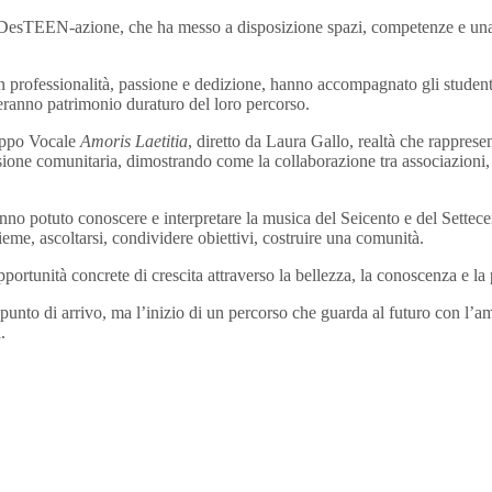
 DesTEEN-azione, che ha messo a disposizione spazi, competenze e una re
on professionalità, passione e dedizione, hanno accompagnato gli student
eranno patrimonio duraturo del loro percorso.
ruppo Vocale
Amoris Laetitia
, diretto da Laura Gallo, realtà che rapprese
sione comunitaria, dimostrando come la collaborazione tra associazioni, i
anno potuto conoscere e interpretare la musica del Seicento e del Sette
eme, ascoltarsi, condividere obiettivi, costruire una comunità.
portunità concrete di crescita attraverso la bellezza, la conoscenza e la
punto di arrivo, ma l’inizio di un percorso che guarda al futuro con l’
.