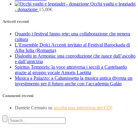
Occhi vaghi e leggiadri
- donazione
15,00
€
Articoli recenti
Quando i festival fanno rete: una collaborazione che genera
cultura
L’Ensemble Dolci Accenti invitato al Festival Barockada di
Alba Iulia (Romania)
Dialoghi in Armonia: una coproduzione che nasce dall’ascolto
e dall’amicizia
Spiritus Temporis: la voce attraversa i secoli a Castelsardo
grazie al gruppo vocale Amoris Laetitia
Musica a Palazzo: a Caltanissetta la musica antica diventa un
investimento per il futuro anche con l’accademia Galán
Commenti recenti
Daniele Cernuto
su
ascolta una anteprima del CD!
Indirizzo