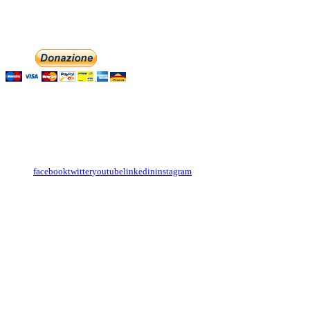
Phone: +393474846716
Aiutaci con la tua
English
Italiano
Contattaci
Con il
modulo di contatto
o sulle nostre pagine social:
facebook
twitter
youtube
linkedin
instagram
Copyright
Associazione Dolci Accenti © 2016. All Rights Reserved.
----------