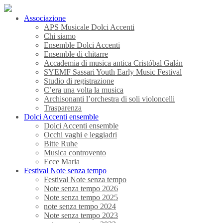
Associazione
APS Musicale Dolci Accenti
Chi siamo
Ensemble Dolci Accenti
Ensemble di chitarre
Accademia di musica antica Cristóbal Galán
SYEMF Sassari Youth Early Music Festival
Studio di registrazione
C’era una volta la musica
Archisonanti l’orchestra di soli violoncelli
Trasparenza
Dolci Accenti ensemble
Dolci Accenti ensemble
Occhi vaghi e leggiadri
Bitte Ruhe
Musica controvento
Ecce Maria
Festival Note senza tempo
Festival Note senza tempo
Note senza tempo 2026
Note senza tempo 2025
note senza tempo 2024
Note senza tempo 2023