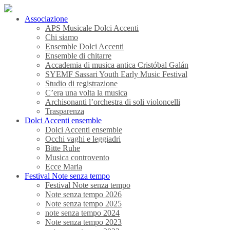
Associazione
APS Musicale Dolci Accenti
Chi siamo
Ensemble Dolci Accenti
Ensemble di chitarre
Accademia di musica antica Cristóbal Galán
SYEMF Sassari Youth Early Music Festival
Studio di registrazione
C’era una volta la musica
Archisonanti l’orchestra di soli violoncelli
Trasparenza
Dolci Accenti ensemble
Dolci Accenti ensemble
Occhi vaghi e leggiadri
Bitte Ruhe
Musica controvento
Ecce Maria
Festival Note senza tempo
Festival Note senza tempo
Note senza tempo 2026
Note senza tempo 2025
note senza tempo 2024
Note senza tempo 2023