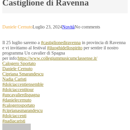
Castiglione di Ravenna
Daniele Cernuto
Luglio 23, 2024
Novità
No comments
Il 25 luglio saremo a
#castiglionediravenna
in provincia di Ravenna
e vi invitiamo al festival
#iluoghidellospirito
per sentire il nostro
programma Un cavalier di Spagna
per info:
https://www.collegiummusicumclassense.it/
Calogero Sportato
Daniele Cernuto
Cipriana Smarandescu
Nadia Caristi
#dolciaccentiensemble
#dolciaccentitour
#uncavalierdispagna
#danielecernuto
#calogerosportato
#ciprianasmarandescu
#dolciaccenti
#nadiacaristi