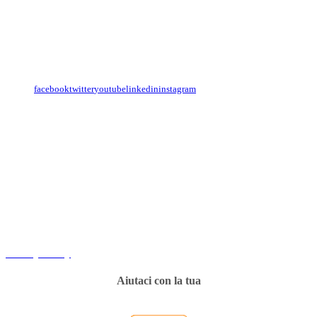
Contattaci
Con il
modulo di contatto
o sulle nostre pagine social:
facebook
twitter
youtube
linkedin
instagram
Copyright
Associazione Dolci Accenti © 2016. All Rights Reserved.
----------
Privacy Policy
Aiutaci con la tua