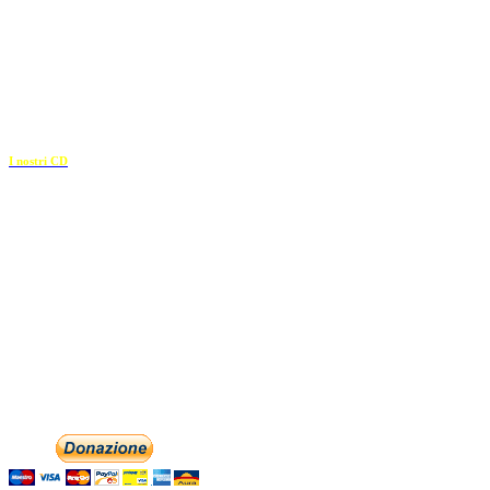
Borgo Casale 46
36100 Vicenza
c.f. 02117320909
————————–
I nostri CD
Recapiti
E-mail:
info@dolciaccenti.it
associazionedolciaccenti@pec.it
Phone: +393474846716
Aiutaci con la tua
English
Italiano