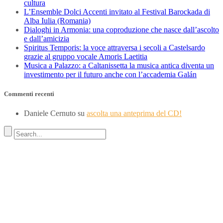
cultura
L’Ensemble Dolci Accenti invitato al Festival Barockada di
Alba Iulia (Romania)
Dialoghi in Armonia: una coproduzione che nasce dall’ascolto
e dall’amicizia
Spiritus Temporis: la voce attraversa i secoli a Castelsardo
grazie al gruppo vocale Amoris Laetitia
Musica a Palazzo: a Caltanissetta la musica antica diventa un
investimento per il futuro anche con l’accademia Galán
Commenti recenti
Daniele Cernuto
su
ascolta una anteprima del CD!
Indirizzo
SEDE LEGALE
Via Budroni 10
07100 Sassari (Italy)
SEDE OPERATIVA