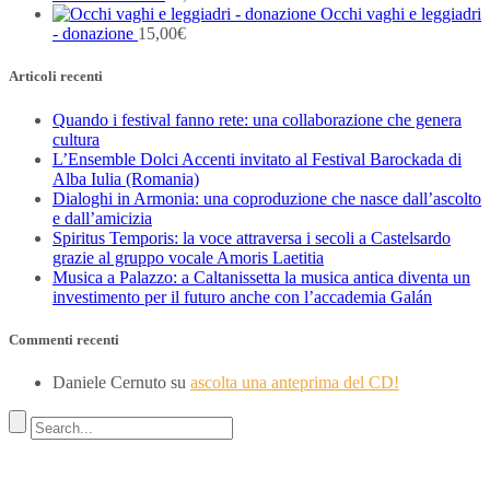
Occhi vaghi e leggiadri
- donazione
15,00
€
Articoli recenti
Quando i festival fanno rete: una collaborazione che genera
cultura
L’Ensemble Dolci Accenti invitato al Festival Barockada di
Alba Iulia (Romania)
Dialoghi in Armonia: una coproduzione che nasce dall’ascolto
e dall’amicizia
Spiritus Temporis: la voce attraversa i secoli a Castelsardo
grazie al gruppo vocale Amoris Laetitia
Musica a Palazzo: a Caltanissetta la musica antica diventa un
investimento per il futuro anche con l’accademia Galán
Commenti recenti
Daniele Cernuto
su
ascolta una anteprima del CD!
Indirizzo