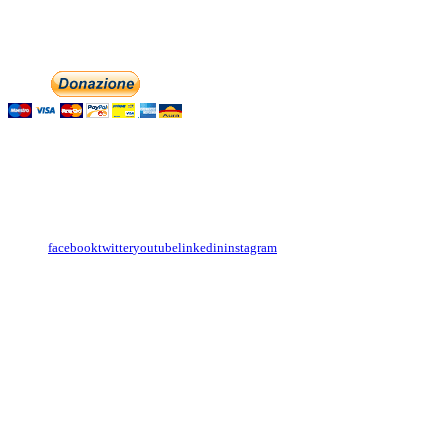
Phone: +393474846716
Aiutaci con la tua
English
Italiano
Contattaci
Con il
modulo di contatto
o sulle nostre pagine social:
facebook
twitter
youtube
linkedin
instagram
Copyright
Associazione Dolci Accenti © 2016. All Rights Reserved.
----------