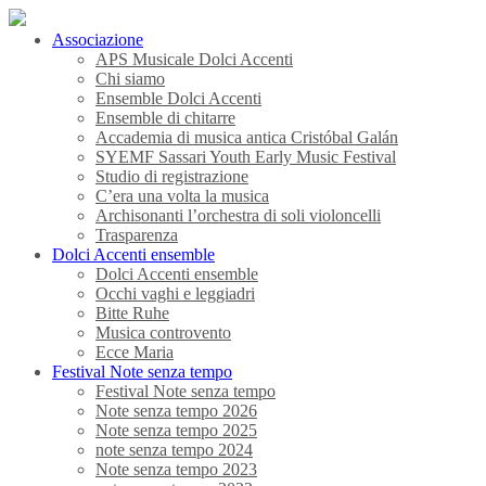
Associazione
APS Musicale Dolci Accenti
Chi siamo
Ensemble Dolci Accenti
Ensemble di chitarre
Accademia di musica antica Cristóbal Galán
SYEMF Sassari Youth Early Music Festival
Studio di registrazione
C’era una volta la musica
Archisonanti l’orchestra di soli violoncelli
Trasparenza
Dolci Accenti ensemble
Dolci Accenti ensemble
Occhi vaghi e leggiadri
Bitte Ruhe
Musica controvento
Ecce Maria
Festival Note senza tempo
Festival Note senza tempo
Note senza tempo 2026
Note senza tempo 2025
note senza tempo 2024
Note senza tempo 2023