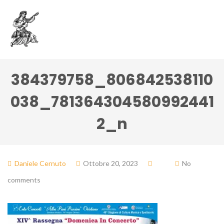
384379758_806842538110
038_781364304580992441
2_n
Daniele Cernuto
Ottobre 20, 2023
No
comments