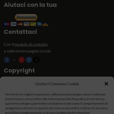
Aiutaci con la tua
Contattaci
Con il
modulo di contatto
o sulle nostre pagine social:
Copyright
Associazione Dolci Accenti © 2016. All Rights Reserved.
Gestisci Consenso Cookie
Per fornire le migliori esperienze, utilizziamo tecnologie come i cookie per
----------
memorizzare e/o accedere alle informazioni del dispositivo. Il consenso a
queste tecnologie ci permetterà di elaborare dati come il comportamento di
navigazione o ID unici su questo sito. Non acconsentire o ritirare il consenso
può influire negativamente su alcune caratteristiche e funzioni.