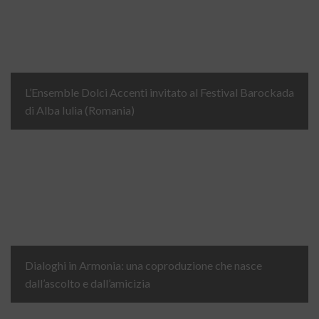
L’Ensemble Dolci Accenti invitato al Festival Barockada
di Alba Iulia (Romania)
Dialoghi in Armonia: una coproduzione che nasce
dall’ascolto e dall’amicizia