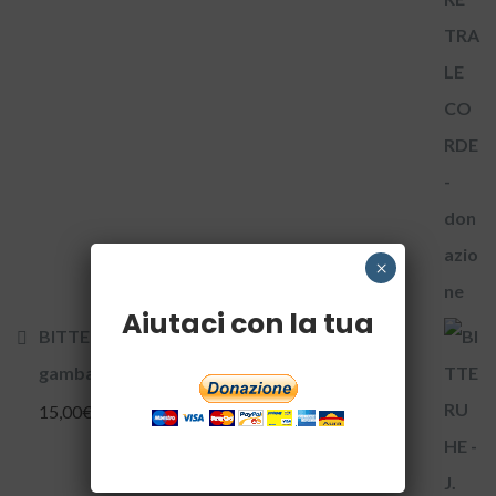
×
Aiutaci con la tua
BITTE RUHE - J. Fr. Ruhe Sonate per viola da
gamba e B.C. donazione
15,00
€