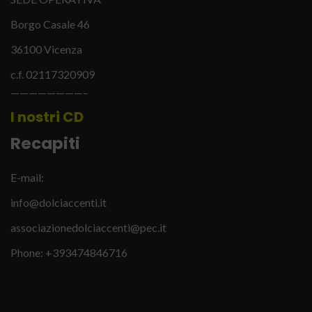
Borgo Casale 46
36100 Vicenza
c.f. 02117320909
————————–
I nostri CD
Recapiti
E-mail:
info@dolciaccenti.it
associazionedolciaccenti@pec.it
English
Italiano
Phone: +393474846716