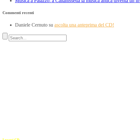
Musica a Palazzo: a Caltanissetta la musica antica diventa un i
Commenti recenti
Daniele Cernuto
su
ascolta una anteprima del CD!
Indirizzo
SEDE LEGALE
Via Budroni 10
07100 Sassari (Italy)
SEDE OPERATIVA
Borgo Casale 46
36100 Vicenza
c.f. 02117320909
————————–
I nostri CD