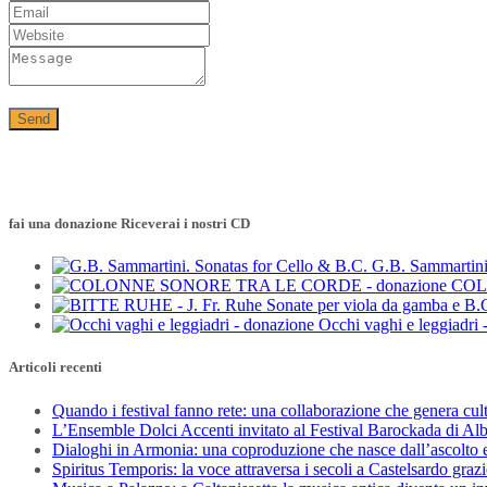
fai una donazione Riceverai i nostri CD
G.B. Sammartini
COL
Occhi vaghi e leggiadri 
Articoli recenti
Quando i festival fanno rete: una collaborazione che genera cul
L’Ensemble Dolci Accenti invitato al Festival Barockada di Al
Dialoghi in Armonia: una coproduzione che nasce dall’ascolto e
Spiritus Temporis: la voce attraversa i secoli a Castelsardo gra