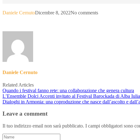
Daniele Cernuto
Dicembre 8, 2022
No comments
Daniele Cernuto
Related Articles
Quando i festival fanno rete: una collaborazione che genera cultura
L’Ensemble Dolci Accenti invitato al Festival Barockada di Alba Iuli
Dialoghi in Armonia: una coproduzione che nasce dall’ascolto e dall’
Leave a comment
Il tuo indirizzo email non sarà pubblicato.
I campi obbligatori sono co