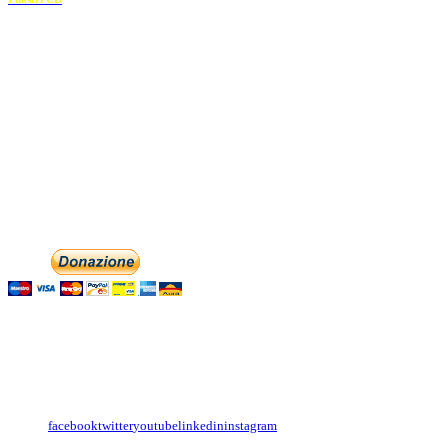
Recapiti
E-mail:
info@dolciaccenti.it
associazionedolciaccenti@pec.it
Phone: +393474846716
Aiutaci con la tua
English
Italiano
Contattaci
Con il
modulo di contatto
o sulle nostre pagine social:
facebook
twitter
youtube
linkedin
instagram