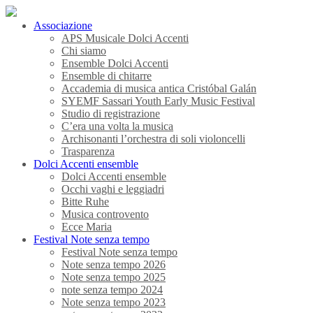
Associazione
APS Musicale Dolci Accenti
Chi siamo
Ensemble Dolci Accenti
Ensemble di chitarre
Accademia di musica antica Cristóbal Galán
SYEMF Sassari Youth Early Music Festival
Studio di registrazione
C’era una volta la musica
Archisonanti l’orchestra di soli violoncelli
Trasparenza
Dolci Accenti ensemble
Dolci Accenti ensemble
Occhi vaghi e leggiadri
Bitte Ruhe
Musica controvento
Ecce Maria
Festival Note senza tempo
Festival Note senza tempo
Note senza tempo 2026
Note senza tempo 2025
note senza tempo 2024
Note senza tempo 2023