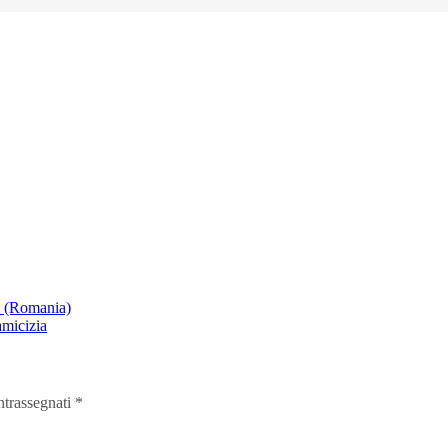
a (Romania)
amicizia
ntrassegnati
*