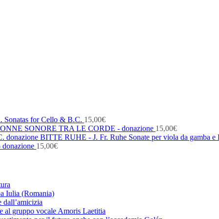
. Sonatas for Cello & B.C.
15,00
€
ONNE SONORE TRA LE CORDE - donazione
15,00
€
BITTE RUHE - J. Fr. Ruhe Sonate per viola da gamba e 
- donazione
15,00
€
tura
ba Iulia (Romania)
 dall’amicizia
zie al gruppo vocale Amoris Laetitia