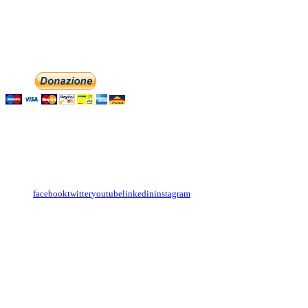
associazionedolciaccenti@pec.it
Phone: +393474846716
Aiutaci con la tua
English
Italiano
Contattaci
Con il
modulo di contatto
o sulle nostre pagine social:
facebook
twitter
youtube
linkedin
instagram
Copyright
Associazione Dolci Accenti © 2016. All Rights Reserved.
----------