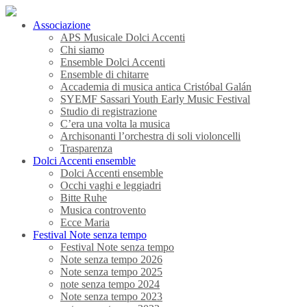
Associazione
APS Musicale Dolci Accenti
Chi siamo
Ensemble Dolci Accenti
Ensemble di chitarre
Accademia di musica antica Cristóbal Galán
SYEMF Sassari Youth Early Music Festival
Studio di registrazione
C’era una volta la musica
Archisonanti l’orchestra di soli violoncelli
Trasparenza
Dolci Accenti ensemble
Dolci Accenti ensemble
Occhi vaghi e leggiadri
Bitte Ruhe
Musica controvento
Ecce Maria
Festival Note senza tempo
Festival Note senza tempo
Note senza tempo 2026
Note senza tempo 2025
note senza tempo 2024
Note senza tempo 2023