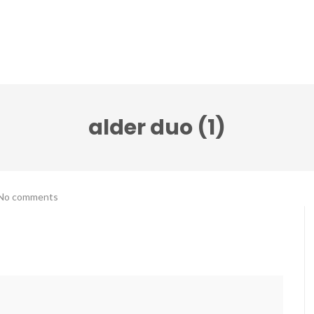
lci Accenti ensemble
Festival Note senza tempo
alder duo (1)
No comments