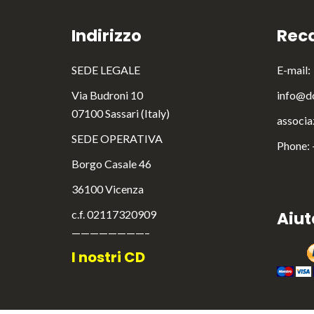
Indirizzo
Reca
SEDE LEGALE
E-mail:
Via Budroni 10
info@do
07100 Sassari (Italy)
associa
SEDE OPERATIVA
Phone:
Borgo Casale 46
36100 Vicenza
c.f. 02117320909
Aiut
————————–
I nostri CD