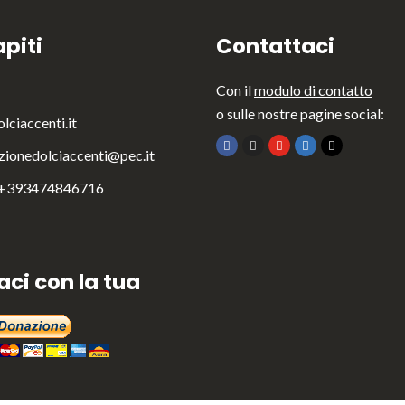
piti
Contattaci
Con il
modulo di contatto
o sulle nostre pagine social:
lciaccenti.it
zionedolciaccenti@pec.it
 +393474846716
aci con la tua