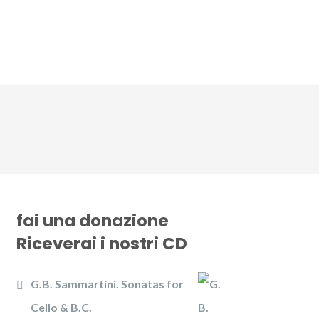
CD
Gallery
News
Contattaci
fai una donazione
Riceverai i nostri CD
G.B. Sammartini. Sonatas for
Cello & B.C.