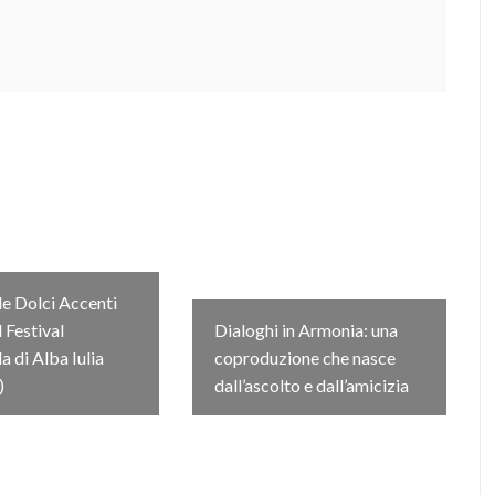
e Dolci Accenti
l Festival
Dialoghi in Armonia: una
 di Alba Iulia
coproduzione che nasce
)
dall’ascolto e dall’amicizia