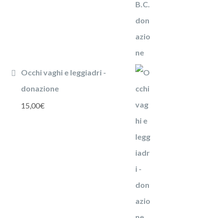
Occhi vaghi e leggiadri -
donazione
15,00
€