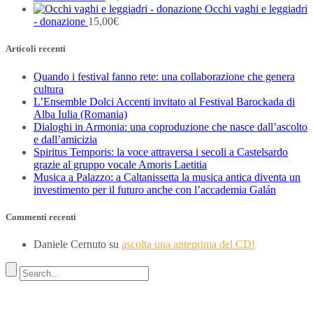
Occhi vaghi e leggiadri
- donazione
15,00
€
Articoli recenti
Quando i festival fanno rete: una collaborazione che genera
cultura
L’Ensemble Dolci Accenti invitato al Festival Barockada di
Alba Iulia (Romania)
Dialoghi in Armonia: una coproduzione che nasce dall’ascolto
e dall’amicizia
Spiritus Temporis: la voce attraversa i secoli a Castelsardo
grazie al gruppo vocale Amoris Laetitia
Musica a Palazzo: a Caltanissetta la musica antica diventa un
investimento per il futuro anche con l’accademia Galán
Commenti recenti
Daniele Cernuto
su
ascolta una anteprima del CD!
Indirizzo