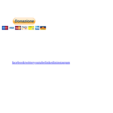
Phone: +393474846716
Aiutaci con la tua
English
Italiano
Contattaci
Con il
modulo di contatto
o sulle nostre pagine social:
facebook
twitter
youtube
linkedin
instagram
Copyright
Associazione Dolci Accenti © 2016. All Rights Reserved.
----------