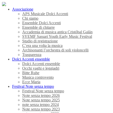
Associazione
APS Musicale Dolci Accenti
Chi siamo
Ensemble Dolci Accenti
Ensemble di chitarre
Accademia di musica antica Cristóbal Galán
SYEMF Sassari Youth Early Music Festival
Studio di registrazione
C’era una volta la musica
Archisonanti l’orchestra di soli violoncelli
Trasparenza
Dolci Accenti ensemble
Dolci Accenti ensemble
Occhi vaghi e leggiadri
Bitte Ruhe
Musica controvento
Ecce Maria
Festival Note senza tempo
Festival Note senza tempo
Note senza tempo 2026
Note senza tempo 2025
note senza tempo 2024
Note senza tempo 2023