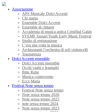
Associazione
APS Musicale Dolci Accenti
Chi siamo
Ensemble Dolci Accenti
Ensemble di chitarre
Accademia di musica antica Cristóbal Galán
SYEMF Sassari Youth Early Music Festival
Studio di registrazione
C’era una volta la musica
Archisonanti l’orchestra di soli violoncelli
Trasparenza
Dolci Accenti ensemble
Dolci Accenti ensemble
Occhi vaghi e leggiadri
Bitte Ruhe
Musica controvento
Ecce Maria
Festival Note senza tempo
Festival Note senza tempo
Note senza tempo 2026
Note senza tempo 2025
note senza tempo 2024
Note senza tempo 2023