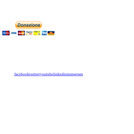
Phone: +393474846716
Aiutaci con la tua
English
Italiano
Contattaci
Con il
modulo di contatto
o sulle nostre pagine social:
facebook
twitter
youtube
linkedin
instagram
Copyright
Associazione Dolci Accenti © 2016. All Rights Reserved.
----------