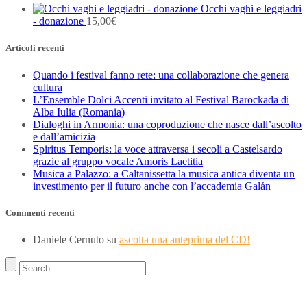
Occhi vaghi e leggiadri
- donazione
15,00
€
Articoli recenti
Quando i festival fanno rete: una collaborazione che genera
cultura
L’Ensemble Dolci Accenti invitato al Festival Barockada di
Alba Iulia (Romania)
Dialoghi in Armonia: una coproduzione che nasce dall’ascolto
e dall’amicizia
Spiritus Temporis: la voce attraversa i secoli a Castelsardo
grazie al gruppo vocale Amoris Laetitia
Musica a Palazzo: a Caltanissetta la musica antica diventa un
investimento per il futuro anche con l’accademia Galán
Commenti recenti
Daniele Cernuto
su
ascolta una anteprima del CD!
Indirizzo