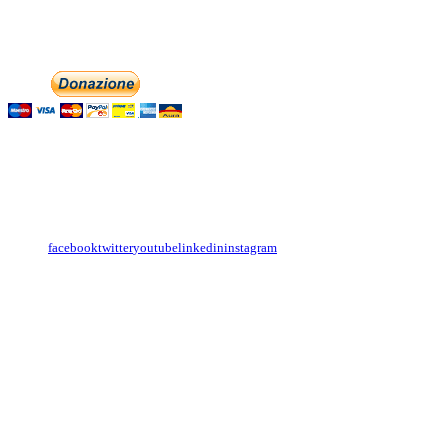
Phone: +393474846716
Aiutaci con la tua
English
Italiano
Contattaci
Con il
modulo di contatto
o sulle nostre pagine social:
facebook
twitter
youtube
linkedin
instagram
Copyright
Associazione Dolci Accenti © 2016. All Rights Reserved.
----------