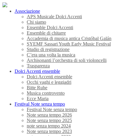
Associazione
APS Musicale Dolci Accenti
Chi siamo
Ensemble Dolci Accenti
Ensemble di chitarre
Accademia di musica antica Cristóbal Galán
SYEMF Sassari Youth Early Music Festival
Studio di registrazione
C’era una volta la musica
Archisonanti l’orchestra di soli violoncelli
Trasparenza
Dolci Accenti ensemble
Dolci Accenti ensemble
Occhi vaghi e leggiadri
Bitte Ruhe
Musica controvento
Ecce Maria
Festival Note senza tempo
Festival Note senza tempo
Note senza tempo 2026
Note senza tempo 2025
note senza tempo 2024
Note senza tempo 2023