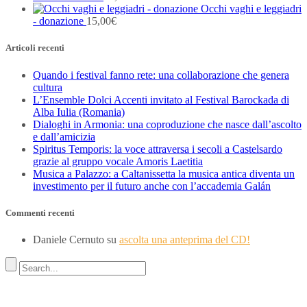
Occhi vaghi e leggiadri
- donazione
15,00
€
Articoli recenti
Quando i festival fanno rete: una collaborazione che genera
cultura
L’Ensemble Dolci Accenti invitato al Festival Barockada di
Alba Iulia (Romania)
Dialoghi in Armonia: una coproduzione che nasce dall’ascolto
e dall’amicizia
Spiritus Temporis: la voce attraversa i secoli a Castelsardo
grazie al gruppo vocale Amoris Laetitia
Musica a Palazzo: a Caltanissetta la musica antica diventa un
investimento per il futuro anche con l’accademia Galán
Commenti recenti
Daniele Cernuto
su
ascolta una anteprima del CD!
Indirizzo