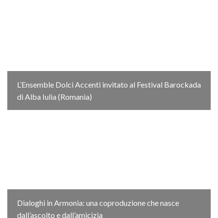
L’Ensemble Dolci Accenti invitato al Festival Barockada
di Alba Iulia (Romania)
Dialoghi in Armonia: una coproduzione che nasce
dall’ascolto e dall’amicizia