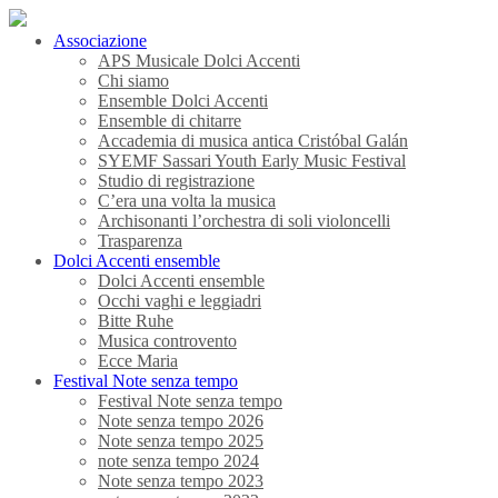
Associazione
APS Musicale Dolci Accenti
Chi siamo
Ensemble Dolci Accenti
Ensemble di chitarre
Accademia di musica antica Cristóbal Galán
SYEMF Sassari Youth Early Music Festival
Studio di registrazione
C’era una volta la musica
Archisonanti l’orchestra di soli violoncelli
Trasparenza
Dolci Accenti ensemble
Dolci Accenti ensemble
Occhi vaghi e leggiadri
Bitte Ruhe
Musica controvento
Ecce Maria
Festival Note senza tempo
Festival Note senza tempo
Note senza tempo 2026
Note senza tempo 2025
note senza tempo 2024
Note senza tempo 2023