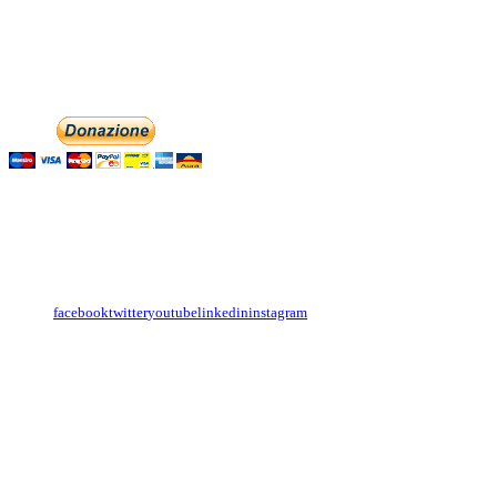
associazionedolciaccenti@pec.it
Phone: +393474846716
Aiutaci con la tua
English
Italiano
Contattaci
Con il
modulo di contatto
o sulle nostre pagine social:
facebook
twitter
youtube
linkedin
instagram
Copyright
Associazione Dolci Accenti © 2016. All Rights Reserved.
----------