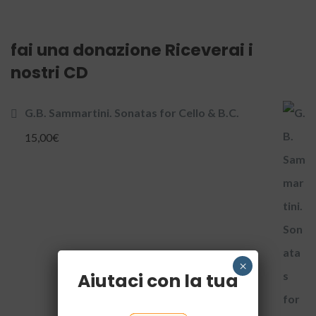
fai una donazione Riceverai i
nostri CD
G.B. Sammartini. Sonatas for Cello & B.C.
15,00
€
×
Aiutaci con la tua