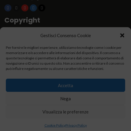
Copyright
Associazione Dolci Accenti © 2016. All Rights Reserved.
Gestisci Consenso Cookie
Per fornire le migliori esperienze, utilizziamo tecnologie come i cookie per
----------
memorizzare e/o accedere alle informazioni del dispositivo. Il consenso a
queste tecnologie ci permetterà di elaborare dati come il comportamento di
navigazione o ID unici su questo sito. Non acconsentire o ritirare il consenso
può influire negativamente su alcune caratteristiche e funzioni.
Accetta
Privacy Policy
Nega
Visualizza le preferenze
con
Easy Green
Web Hosting Ecologico
noi
non
Cookie Policy
inquiniamo
Privacy Policy
.