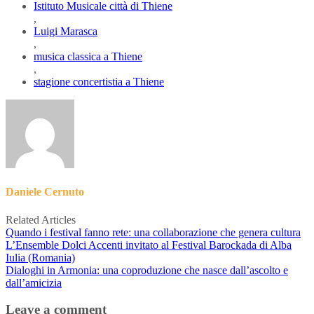
Istituto Musicale città di Thiene
,
Luigi Marasca
,
musica classica a Thiene
,
stagione concertistia a Thiene
Daniele Cernuto
Related Articles
Quando i festival fanno rete: una collaborazione che genera cultura
L’Ensemble Dolci Accenti invitato al Festival Barockada di Alba
Iulia (Romania)
Dialoghi in Armonia: una coproduzione che nasce dall’ascolto e
dall’amicizia
Leave a comment