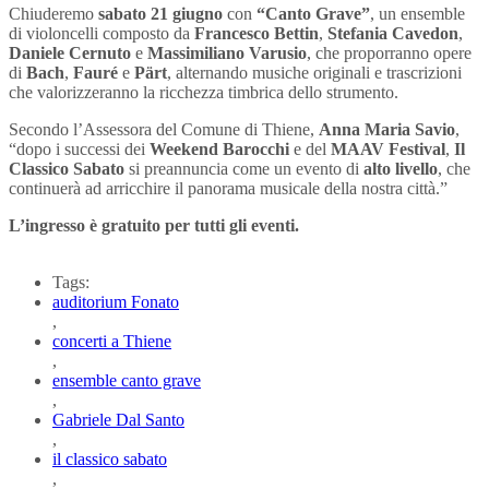
Chiuderemo
sabato 21 giugno
con
“Canto Grave”
, un ensemble
di violoncelli composto da
Francesco Bettin
,
Stefania Cavedon
,
Daniele Cernuto
e
Massimiliano Varusio
, che proporranno opere
di
Bach
,
Fauré
e
Pärt
, alternando musiche originali e trascrizioni
che valorizzeranno la ricchezza timbrica dello strumento.
Secondo l’Assessora del Comune di Thiene,
Anna Maria Savio
,
“dopo i successi dei
Weekend Barocchi
e del
MAAV Festival
,
Il
Classico Sabato
si preannuncia come un evento di
alto livello
, che
continuerà ad arricchire il panorama musicale della nostra città.”
L’ingresso è gratuito per tutti gli eventi.
Tags:
auditorium Fonato
,
concerti a Thiene
,
ensemble canto grave
,
Gabriele Dal Santo
,
il classico sabato
,