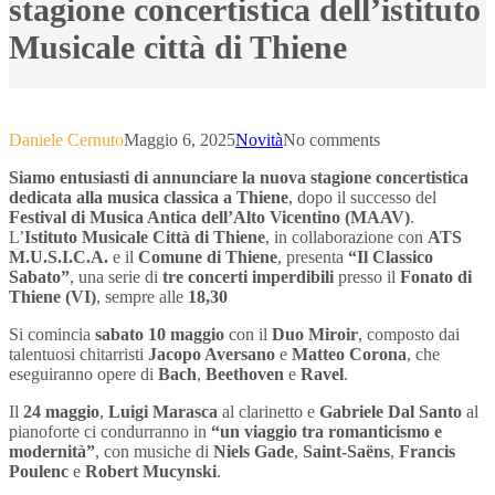
stagione concertistica dell’istituto
Musicale città di Thiene
Daniele Cernuto
Maggio 6, 2025
Novità
No comments
Siamo entusiasti di annunciare la nuova stagione concertistica
dedicata alla musica classica a Thiene
, dopo il successo del
Festival di Musica Antica dell’Alto Vicentino (MAAV)
.
L’
Istituto Musicale Città di Thiene
, in collaborazione con
ATS
M.U.S.I.C.A.
e il
Comune di Thiene
, presenta
“Il Classico
Sabato”
, una serie di
tre concerti imperdibili
presso il
Fonato di
Thiene (VI)
, sempre alle
18,30
Si comincia
sabato 10 maggio
con il
Duo Miroir
, composto dai
talentuosi chitarristi
Jacopo Aversano
e
Matteo Corona
, che
eseguiranno opere di
Bach
,
Beethoven
e
Ravel
.
Il
24 maggio
,
Luigi Marasca
al clarinetto e
Gabriele Dal Santo
al
pianoforte ci condurranno in
“un viaggio tra romanticismo e
modernità”
, con musiche di
Niels Gade
,
Saint-Saëns
,
Francis
Poulenc
e
Robert Mucynski
.