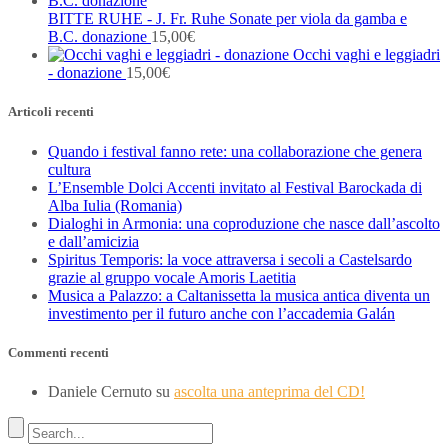
BITTE RUHE - J. Fr. Ruhe Sonate per viola da gamba e
B.C. donazione
15,00
€
Occhi vaghi e leggiadri
- donazione
15,00
€
Articoli recenti
Quando i festival fanno rete: una collaborazione che genera
cultura
L’Ensemble Dolci Accenti invitato al Festival Barockada di
Alba Iulia (Romania)
Dialoghi in Armonia: una coproduzione che nasce dall’ascolto
e dall’amicizia
Spiritus Temporis: la voce attraversa i secoli a Castelsardo
grazie al gruppo vocale Amoris Laetitia
Musica a Palazzo: a Caltanissetta la musica antica diventa un
investimento per il futuro anche con l’accademia Galán
Commenti recenti
Daniele Cernuto
su
ascolta una anteprima del CD!