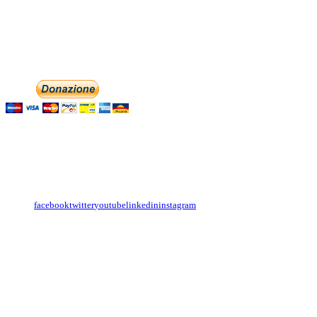
associazionedolciaccenti@pec.it
Phone: +393474846716
English
Italiano
Aiutaci con la tua
Contattaci
Con il
modulo di contatto
o sulle nostre pagine social:
facebook
twitter
youtube
linkedin
instagram
Copyright
Associazione Dolci Accenti © 2016. All Rights Reserved.
----------