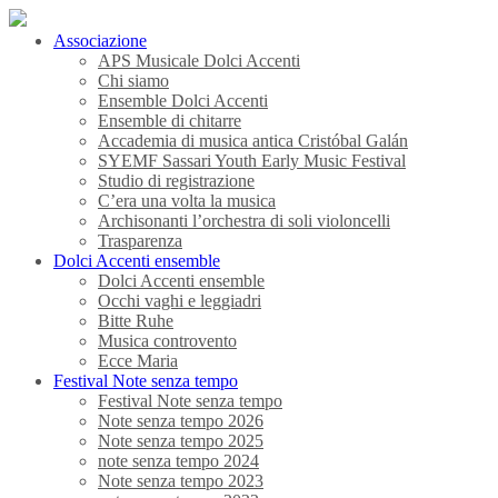
Associazione
APS Musicale Dolci Accenti
Chi siamo
Ensemble Dolci Accenti
Ensemble di chitarre
Accademia di musica antica Cristóbal Galán
SYEMF Sassari Youth Early Music Festival
Studio di registrazione
C’era una volta la musica
Archisonanti l’orchestra di soli violoncelli
Trasparenza
Dolci Accenti ensemble
Dolci Accenti ensemble
Occhi vaghi e leggiadri
Bitte Ruhe
Musica controvento
Ecce Maria
Festival Note senza tempo
Festival Note senza tempo
Note senza tempo 2026
Note senza tempo 2025
note senza tempo 2024
Note senza tempo 2023