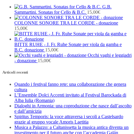
G.B.
Sammartini. Sonatas for Cello & B.C.
15,00
€
COLONNE SONORE TRA LE CORDE - donazione
15,00
€
BITTE RUHE - J. Fr. Ruhe Sonate per viola da gamba e
B.C. donazione
15,00
€
Occhi vaghi e leggiadri
- donazione
15,00
€
Articoli recenti
Quando i festival fanno rete: una collaborazione che genera
cultura
L’Ensemble Dolci Accenti invitato al Festival Barockada di
Alba Iulia (Romania)
Dialoghi in Armonia: una coproduzione che nasce dall’ascolto
e dall’amicizia
Spiritus Temporis: la voce attraversa i secoli a Castelsardo
grazie al gruppo vocale Amoris Laetitia
Musica a Palazzo: a Caltanissetta la musica antica diventa un
investimento per il futuro anche con l’accademia Galán