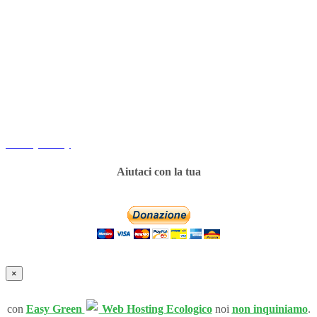
Copyright
Associazione Dolci Accenti © 2016. All Rights Reserved.
----------
Privacy Policy
Aiutaci con la tua
×
con
Easy Green
Web Hosting Ecologico
noi
non inquiniamo
.