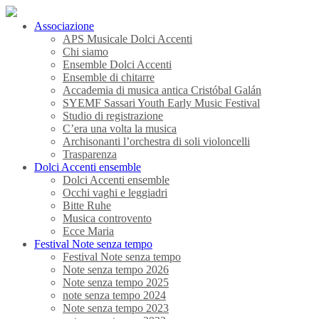
Associazione
APS Musicale Dolci Accenti
Chi siamo
Ensemble Dolci Accenti
Ensemble di chitarre
Accademia di musica antica Cristóbal Galán
SYEMF Sassari Youth Early Music Festival
Studio di registrazione
C’era una volta la musica
Archisonanti l’orchestra di soli violoncelli
Trasparenza
Dolci Accenti ensemble
Dolci Accenti ensemble
Occhi vaghi e leggiadri
Bitte Ruhe
Musica controvento
Ecce Maria
Festival Note senza tempo
Festival Note senza tempo
Note senza tempo 2026
Note senza tempo 2025
note senza tempo 2024
Note senza tempo 2023