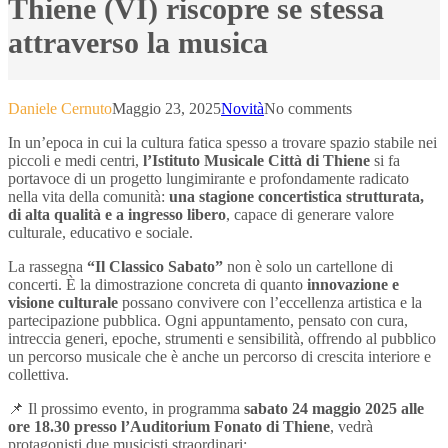
Thiene (VI) riscopre se stessa
attraverso la musica
Daniele Cernuto
Maggio 23, 2025
Novità
No comments
In un’epoca in cui la cultura fatica spesso a trovare spazio stabile nei
piccoli e medi centri,
l’Istituto Musicale Città di Thiene
si fa
portavoce di un progetto lungimirante e profondamente radicato
nella vita della comunità:
una stagione concertistica strutturata,
di alta qualità e a ingresso libero
, capace di generare valore
culturale, educativo e sociale.
La rassegna
“Il Classico Sabato”
non è solo un cartellone di
concerti. È la dimostrazione concreta di quanto
innovazione e
visione culturale
possano convivere con l’eccellenza artistica e la
partecipazione pubblica. Ogni appuntamento, pensato con cura,
intreccia generi, epoche, strumenti e sensibilità, offrendo al pubblico
un percorso musicale che è anche un percorso di crescita interiore e
collettiva.
📌 Il prossimo evento, in programma
sabato 24 maggio 2025 alle
ore 18.30 presso l’Auditorium Fonato di Thiene
, vedrà
protagonisti due musicisti straordinari: