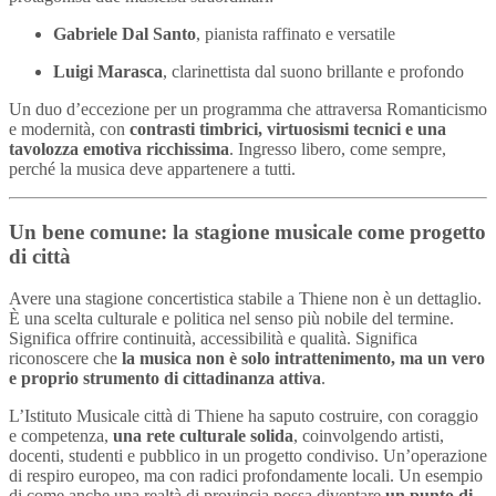
Gabriele Dal Santo
, pianista raffinato e versatile
Luigi Marasca
, clarinettista dal suono brillante e profondo
Un duo d’eccezione per un programma che attraversa Romanticismo
e modernità, con
contrasti timbrici, virtuosismi tecnici e una
tavolozza emotiva ricchissima
. Ingresso libero, come sempre,
perché la musica deve appartenere a tutti.
Un bene comune: la stagione musicale come progetto
di città
Avere una stagione concertistica stabile a Thiene non è un dettaglio.
È una scelta culturale e politica nel senso più nobile del termine.
Significa offrire continuità, accessibilità e qualità. Significa
riconoscere che
la musica non è solo intrattenimento, ma un vero
e proprio strumento di cittadinanza attiva
.
L’Istituto Musicale città di Thiene ha saputo costruire, con coraggio
e competenza,
una rete culturale solida
, coinvolgendo artisti,
docenti, studenti e pubblico in un progetto condiviso. Un’operazione
di respiro europeo, ma con radici profondamente locali. Un esempio
di come anche una realtà di provincia possa diventare
un punto di