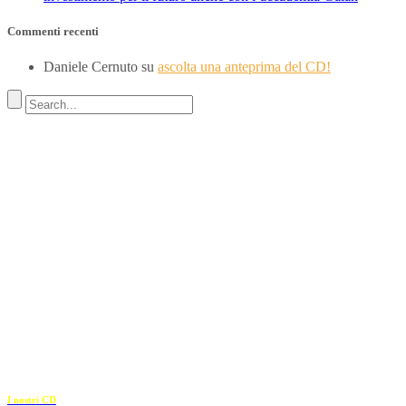
Commenti recenti
Daniele Cernuto
su
ascolta una anteprima del CD!
Indirizzo
SEDE LEGALE
Via Budroni 10
07100 Sassari (Italy)
SEDE OPERATIVA
Borgo Casale 46
36100 Vicenza
c.f. 02117320909
————————–
I nostri CD