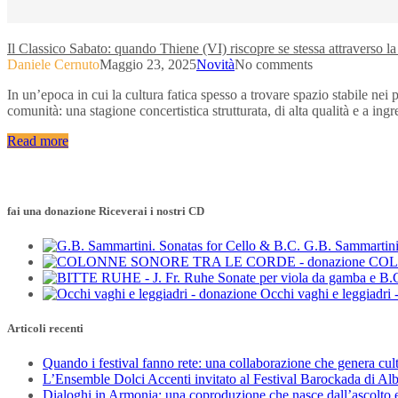
Il Classico Sabato: quando Thiene (VI) riscopre se stessa attraverso l
Daniele Cernuto
Maggio 23, 2025
Novità
No comments
In un’epoca in cui la cultura fatica spesso a trovare spazio stabile nei
comunità: una stagione concertistica strutturata, di alta qualità e a ing
Read more
fai una donazione Riceverai i nostri CD
G.B. Sammartini
COL
Occhi vaghi e leggiadri 
Articoli recenti
Quando i festival fanno rete: una collaborazione che genera cul
L’Ensemble Dolci Accenti invitato al Festival Barockada di Al
Dialoghi in Armonia: una coproduzione che nasce dall’ascolto e