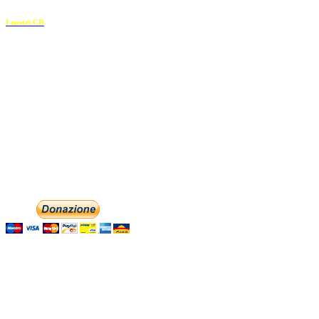
I nostri CD
Recapiti
E-mail:
info@dolciaccenti.it
associazionedolciaccenti@pec.it
Phone: +393474846716
Aiutaci con la tua
Contattaci
English
Italiano
Con il
modulo di contatto
o sulle nostre pagine social: