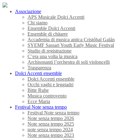
Associazione
APS Musicale Dolci Accenti
Chi siamo
Ensemble Dolci Accenti
Ensemble di chitarre
Accademia di musica antica Cristóbal Galán
SYEMF Sassari Youth Early Music Festival
Studio di registrazione
C’era una volta la musica
Archisonanti l’orchestra di soli violoncelli
Trasparenza
Dolci Accenti ensemble
Dolci Accenti ensemble
Occhi vaghi e leggiadri
Bitte Ruhe
Musica controvento
Ecce Maria
Festival Note senza tempo
Festival Note senza tempo
Note senza tempo 2026
Note senza tempo 2025
note senza tempo 2024
Note senza tempo 2023