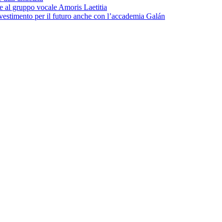
zie al gruppo vocale Amoris Laetitia
nvestimento per il futuro anche con l’accademia Galán