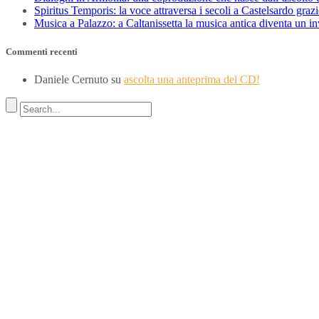
Spiritus Temporis: la voce attraversa i secoli a Castelsardo gra
Musica a Palazzo: a Caltanissetta la musica antica diventa un i
Commenti recenti
Daniele Cernuto
su
ascolta una anteprima del CD!
Indirizzo
SEDE LEGALE
Via Budroni 10
07100 Sassari (Italy)
SEDE OPERATIVA
Borgo Casale 46
36100 Vicenza
c.f. 02117320909
————————–