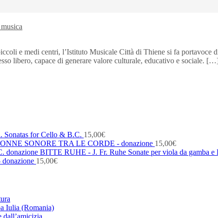
a musica
 piccoli e medi centri, l’Istituto Musicale Città di Thiene si fa portavoce
resso libero, capace di generare valore culturale, educativo e sociale. […
. Sonatas for Cello & B.C.
15,00
€
ONNE SONORE TRA LE CORDE - donazione
15,00
€
BITTE RUHE - J. Fr. Ruhe Sonate per viola da gamba e 
- donazione
15,00
€
tura
ba Iulia (Romania)
 dall’amicizia