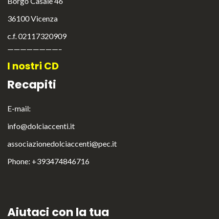
Borgo Casale 46
36100 Vicenza
c.f. 02117320909
————————–
I nostri CD
Recapiti
E-mail:
info@dolciaccenti.it
associazionedolciaccenti@pec.it
English
Italiano
Phone: +393474846716
Aiutaci con la tua