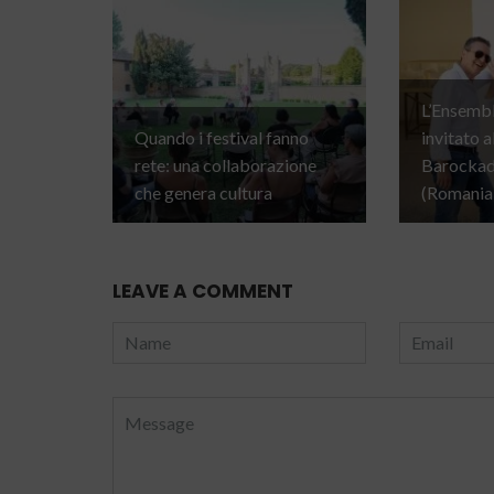
L’Ensembl
Quando i festival fanno
invitato a
rete: una collaborazione
Barockada
che genera cultura
(Romania
LEAVE A COMMENT