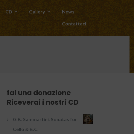
CD
Gallery
News
Contattaci
fai una donazione
Riceverai i nostri CD
G.B. Sammartini. Sonatas for
Cello & B.C.