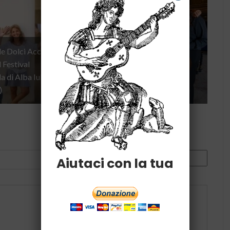
e Dolci Accenti
l Festival
Dialoghi in Armonia: una
 di Alba Iulia
coproduzione che nasce
)
dall’ascolto e dall’amicizia
Aiutaci con la tua