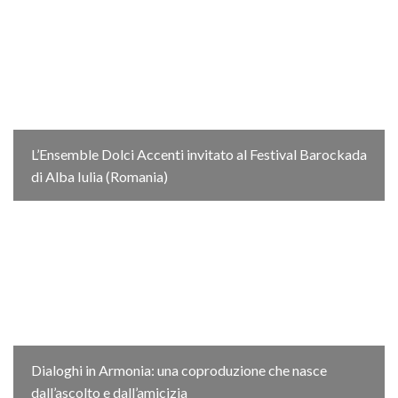
L’Ensemble Dolci Accenti invitato al Festival Barockada
di Alba Iulia (Romania)
Dialoghi in Armonia: una coproduzione che nasce
dall’ascolto e dall’amicizia