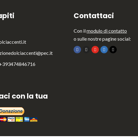
piti
Contattaci
Con il
modulo di contatto
o sulle nostre pagine social:
lciaccenti.it
zionedolciaccenti@pec.it
 +393474846716
aci con la tua