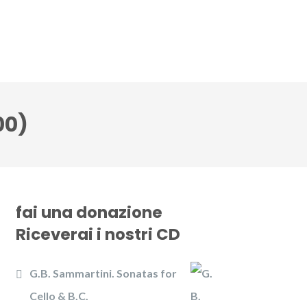
CD
Gallery
News
Contattaci
00)
fai una donazione
Riceverai i nostri CD
G.B. Sammartini. Sonatas for
Cello & B.C.