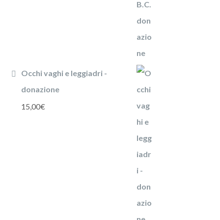
Occhi vaghi e leggiadri -
donazione
15,00
€