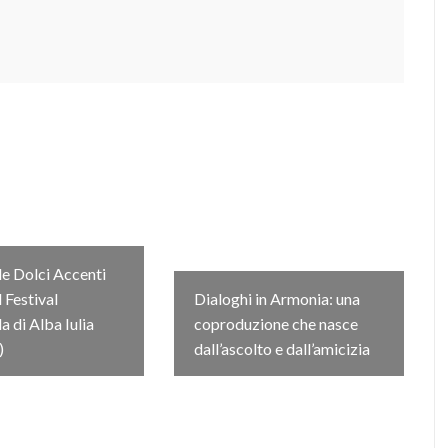
e Dolci Accenti
l Festival
Dialoghi in Armonia: una
 di Alba Iulia
coproduzione che nasce
)
dall’ascolto e dall’amicizia