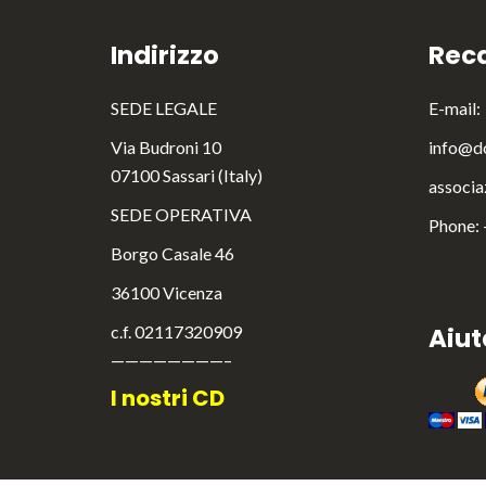
Indirizzo
Reca
SEDE LEGALE
E-mail:
Via Budroni 10
info@do
07100 Sassari (Italy)
associa
SEDE OPERATIVA
Phone:
Borgo Casale 46
36100 Vicenza
c.f. 02117320909
Aiut
————————–
I nostri CD