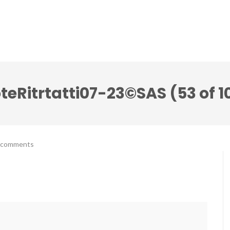
lci Accenti ensemble
Festival Note senza tempo
teRitrtatti07-23©SAS (53 of 1
 comments