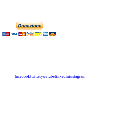
Phone: +393474846716
Aiutaci con la tua
English
Italiano
Contattaci
Con il
modulo di contatto
o sulle nostre pagine social:
facebook
twitter
youtube
linkedin
instagram
Copyright
Associazione Dolci Accenti © 2016. All Rights Reserved.
----------