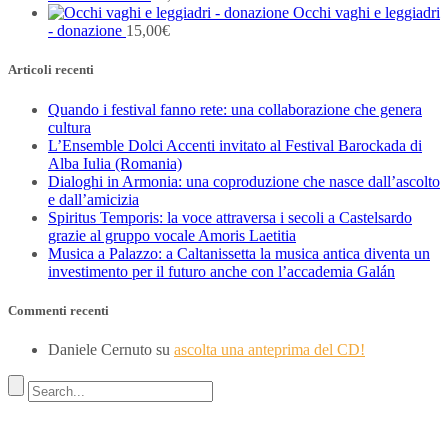
Occhi vaghi e leggiadri
- donazione
15,00
€
Articoli recenti
Quando i festival fanno rete: una collaborazione che genera
cultura
L’Ensemble Dolci Accenti invitato al Festival Barockada di
Alba Iulia (Romania)
Dialoghi in Armonia: una coproduzione che nasce dall’ascolto
e dall’amicizia
Spiritus Temporis: la voce attraversa i secoli a Castelsardo
grazie al gruppo vocale Amoris Laetitia
Musica a Palazzo: a Caltanissetta la musica antica diventa un
investimento per il futuro anche con l’accademia Galán
Commenti recenti
Daniele Cernuto
su
ascolta una anteprima del CD!
Indirizzo