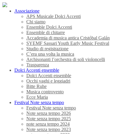
Associazione
APS Musicale Dolci Accenti
Chi siamo
Ensemble Dolci Accenti
Ensemble di chitarre
Accademia di musica antica Cristóbal Galán
SYEMF Sassari Youth Early Music Festival
Studio di registrazione
C’era una volta la musica
Archisonanti l’orchestra di soli violoncelli
Trasparenza
Dolci Accenti ensemble
Dolci Accenti ensemble
Occhi vaghi e leggiadri
Bitte Ruhe
Musica controvento
Ecce Maria
Festival Note senza tempo
Festival Note senza tempo
Note senza tempo 2026
Note senza tempo 2025
note senza tempo 2024
Note senza tempo 2023