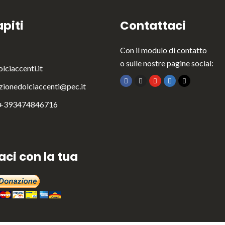
piti
Contattaci
Con il
modulo di contatto
o sulle nostre pagine social:
lciaccenti.it
zionedolciaccenti@pec.it
 +393474846716
aci con la tua