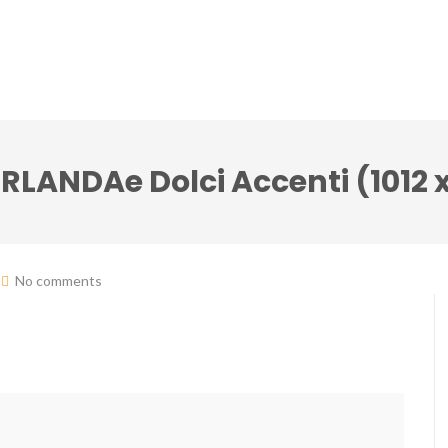
lci Accenti ensemble
Festival Note senza tempo
IRLANDAe Dolci Accenti (1012 x
No comments