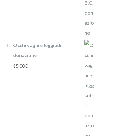
Occhi vaghi e leggiadri -
donazione
15,00
€