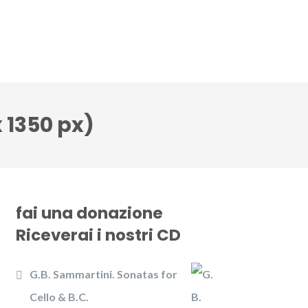
CD
Gallery
News
Contattaci
 1350 px)
fai una donazione
Riceverai i nostri CD
G.B. Sammartini. Sonatas for
Cello & B.C.