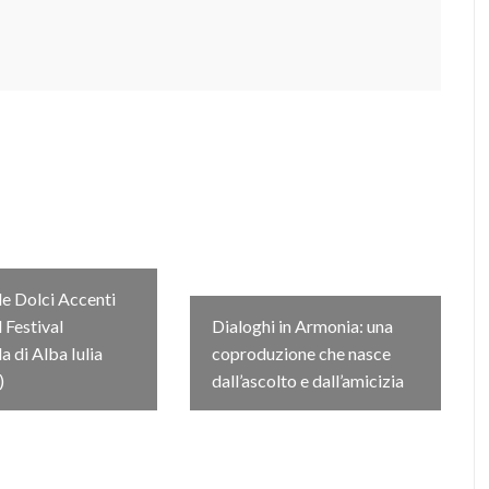
e Dolci Accenti
l Festival
Dialoghi in Armonia: una
 di Alba Iulia
coproduzione che nasce
)
dall’ascolto e dall’amicizia