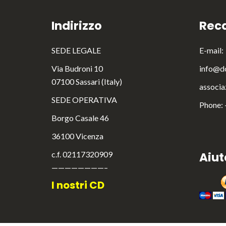
Indirizzo
Reca
SEDE LEGALE
E-mail:
Via Budroni 10
info@do
07100 Sassari (Italy)
associa
SEDE OPERATIVA
Phone:
Borgo Casale 46
36100 Vicenza
c.f. 02117320909
Aiut
————————–
I nostri CD