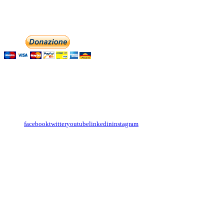
Phone: +393474846716
Aiutaci con la tua
English
Italiano
Contattaci
Con il
modulo di contatto
o sulle nostre pagine social:
facebook
twitter
youtube
linkedin
instagram
Copyright
Associazione Dolci Accenti © 2016. All Rights Reserved.
----------