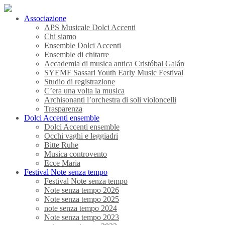
Associazione
APS Musicale Dolci Accenti
Chi siamo
Ensemble Dolci Accenti
Ensemble di chitarre
Accademia di musica antica Cristóbal Galán
SYEMF Sassari Youth Early Music Festival
Studio di registrazione
C’era una volta la musica
Archisonanti l’orchestra di soli violoncelli
Trasparenza
Dolci Accenti ensemble
Dolci Accenti ensemble
Occhi vaghi e leggiadri
Bitte Ruhe
Musica controvento
Ecce Maria
Festival Note senza tempo
Festival Note senza tempo
Note senza tempo 2026
Note senza tempo 2025
note senza tempo 2024
Note senza tempo 2023