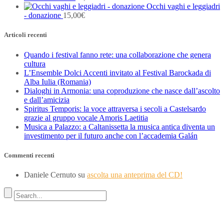
Occhi vaghi e leggiadri
- donazione
15,00
€
Articoli recenti
Quando i festival fanno rete: una collaborazione che genera
cultura
L’Ensemble Dolci Accenti invitato al Festival Barockada di
Alba Iulia (Romania)
Dialoghi in Armonia: una coproduzione che nasce dall’ascolto
e dall’amicizia
Spiritus Temporis: la voce attraversa i secoli a Castelsardo
grazie al gruppo vocale Amoris Laetitia
Musica a Palazzo: a Caltanissetta la musica antica diventa un
investimento per il futuro anche con l’accademia Galán
Commenti recenti
Daniele Cernuto
su
ascolta una anteprima del CD!
Indirizzo