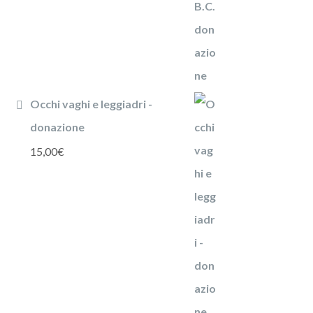
Occhi vaghi e leggiadri -
donazione
15,00
€