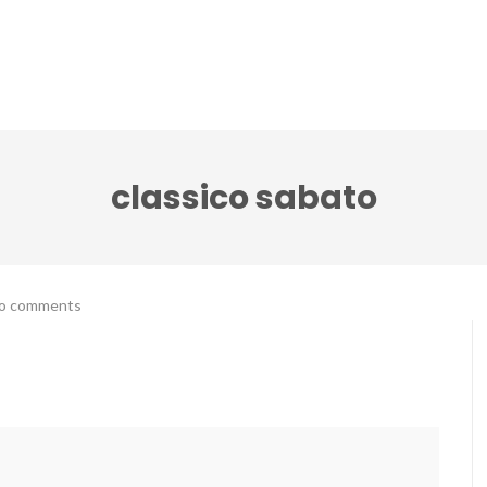
lci Accenti ensemble
Festival Note senza tempo
classico sabato
o comments