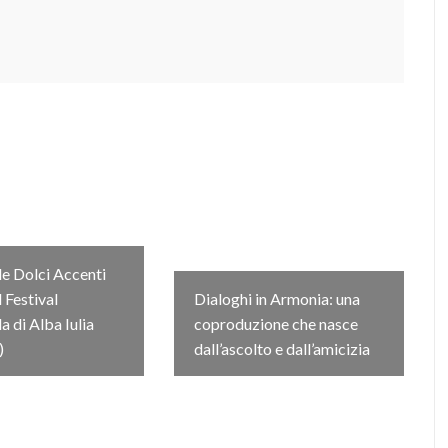
e Dolci Accenti
l Festival
Dialoghi in Armonia: una
 di Alba Iulia
coproduzione che nasce
)
dall’ascolto e dall’amicizia