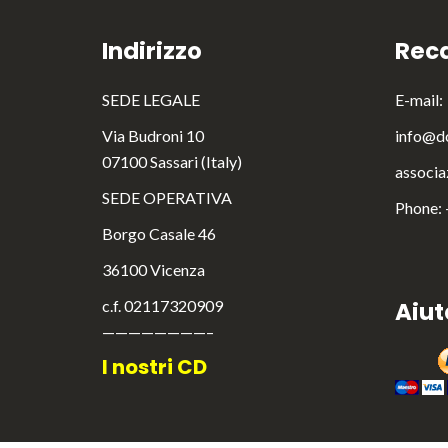
Indirizzo
Reca
SEDE LEGALE
E-mail:
Via Budroni 10
info@do
07100 Sassari (Italy)
associa
SEDE OPERATIVA
Phone:
Borgo Casale 46
36100 Vicenza
c.f. 02117320909
Aiut
————————–
I nostri CD