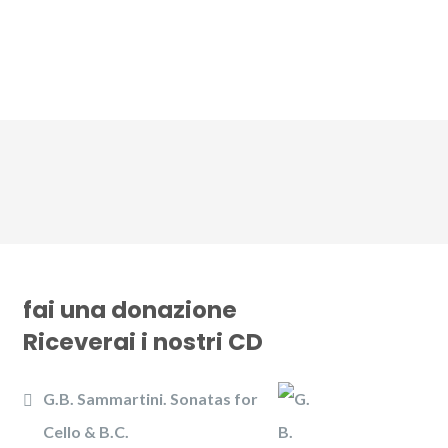
CD
Gallery
News
Contattaci
fai una donazione
Riceverai i nostri CD
G.B. Sammartini. Sonatas for
Cello & B.C.