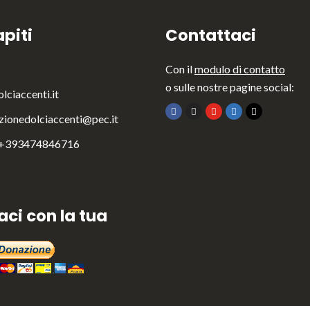
piti
Contattaci
Con il
modulo di contatto
o sulle nostre pagine social:
lciaccenti.it
zionedolciaccenti@pec.it
 +393474846716
aci con la tua