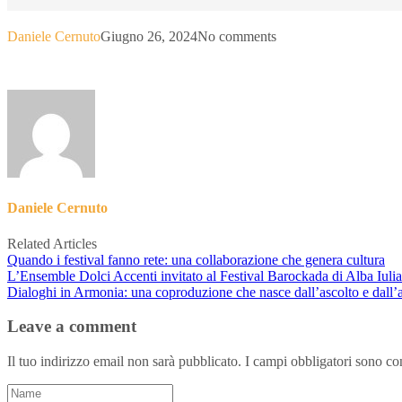
Daniele Cernuto
Giugno 26, 2024
No comments
Daniele Cernuto
Related Articles
Quando i festival fanno rete: una collaborazione che genera cultura
L’Ensemble Dolci Accenti invitato al Festival Barockada di Alba Iuli
Dialoghi in Armonia: una coproduzione che nasce dall’ascolto e dall’
Leave a comment
Il tuo indirizzo email non sarà pubblicato.
I campi obbligatori sono co