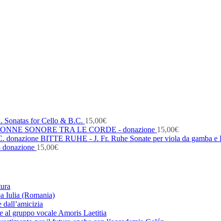
. Sonatas for Cello & B.C.
15,00
€
ONNE SONORE TRA LE CORDE - donazione
15,00
€
BITTE RUHE - J. Fr. Ruhe Sonate per viola da gamba e 
- donazione
15,00
€
tura
ba Iulia (Romania)
 dall’amicizia
zie al gruppo vocale Amoris Laetitia