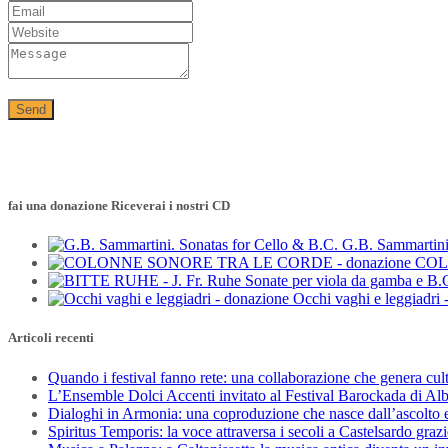
fai una donazione Riceverai i nostri CD
G.B. Sammartini
COL
Occhi vaghi e leggiadri 
Articoli recenti
Quando i festival fanno rete: una collaborazione che genera cul
L’Ensemble Dolci Accenti invitato al Festival Barockada di Al
Dialoghi in Armonia: una coproduzione che nasce dall’ascolto e
Spiritus Temporis: la voce attraversa i secoli a Castelsardo gra