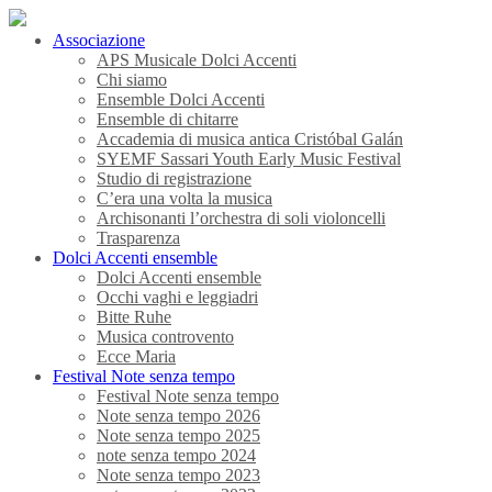
Associazione
APS Musicale Dolci Accenti
Chi siamo
Ensemble Dolci Accenti
Ensemble di chitarre
Accademia di musica antica Cristóbal Galán
SYEMF Sassari Youth Early Music Festival
Studio di registrazione
C’era una volta la musica
Archisonanti l’orchestra di soli violoncelli
Trasparenza
Dolci Accenti ensemble
Dolci Accenti ensemble
Occhi vaghi e leggiadri
Bitte Ruhe
Musica controvento
Ecce Maria
Festival Note senza tempo
Festival Note senza tempo
Note senza tempo 2026
Note senza tempo 2025
note senza tempo 2024
Note senza tempo 2023