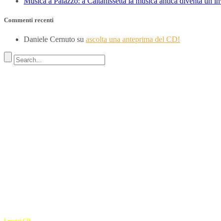
Musica a Palazzo: a Caltanissetta la musica antica diventa un i
Commenti recenti
Daniele Cernuto
su
ascolta una anteprima del CD!
Indirizzo
SEDE LEGALE
Via Budroni 10
07100 Sassari (Italy)
SEDE OPERATIVA
Borgo Casale 46
36100 Vicenza
c.f. 02117320909
————————–
I nostri CD