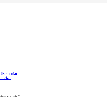
a (Romania)
amicizia
ntrassegnati
*