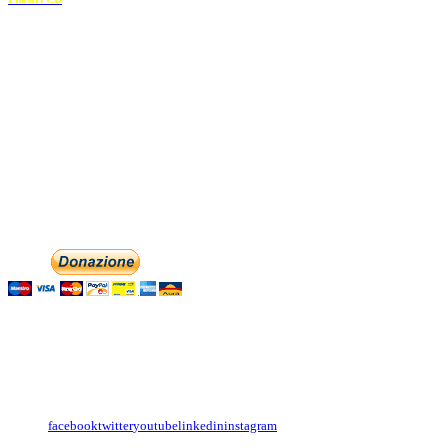
Recapiti
E-mail:
info@dolciaccenti.it
associazionedolciaccenti@pec.it
Phone: +393474846716
Aiutaci con la tua
English
Italiano
Contattaci
Con il
modulo di contatto
o sulle nostre pagine social:
facebook
twitter
youtube
linkedin
instagram