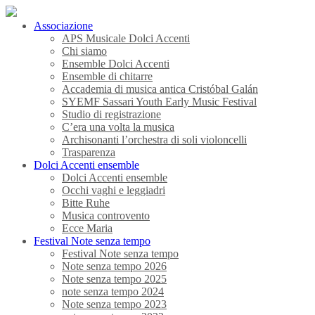
Associazione
APS Musicale Dolci Accenti
Chi siamo
Ensemble Dolci Accenti
Ensemble di chitarre
Accademia di musica antica Cristóbal Galán
SYEMF Sassari Youth Early Music Festival
Studio di registrazione
C’era una volta la musica
Archisonanti l’orchestra di soli violoncelli
Trasparenza
Dolci Accenti ensemble
Dolci Accenti ensemble
Occhi vaghi e leggiadri
Bitte Ruhe
Musica controvento
Ecce Maria
Festival Note senza tempo
Festival Note senza tempo
Note senza tempo 2026
Note senza tempo 2025
note senza tempo 2024
Note senza tempo 2023