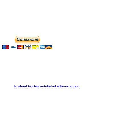
associazionedolciaccenti@pec.it
Phone: +393474846716
Aiutaci con la tua
English
Italiano
Contattaci
Con il
modulo di contatto
o sulle nostre pagine social:
facebook
twitter
youtube
linkedin
instagram
Copyright
Associazione Dolci Accenti © 2016. All Rights Reserved.
----------