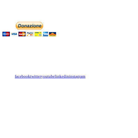
Phone: +393474846716
Aiutaci con la tua
English
Italiano
Contattaci
Con il
modulo di contatto
o sulle nostre pagine social:
facebook
twitter
youtube
linkedin
instagram
Copyright
Associazione Dolci Accenti © 2016. All Rights Reserved.
----------