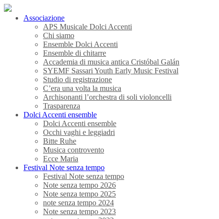
Associazione
APS Musicale Dolci Accenti
Chi siamo
Ensemble Dolci Accenti
Ensemble di chitarre
Accademia di musica antica Cristóbal Galán
SYEMF Sassari Youth Early Music Festival
Studio di registrazione
C’era una volta la musica
Archisonanti l’orchestra di soli violoncelli
Trasparenza
Dolci Accenti ensemble
Dolci Accenti ensemble
Occhi vaghi e leggiadri
Bitte Ruhe
Musica controvento
Ecce Maria
Festival Note senza tempo
Festival Note senza tempo
Note senza tempo 2026
Note senza tempo 2025
note senza tempo 2024
Note senza tempo 2023