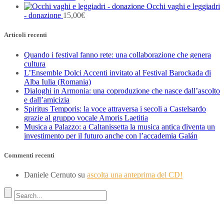
Occhi vaghi e leggiadri
- donazione
15,00
€
Articoli recenti
Quando i festival fanno rete: una collaborazione che genera
cultura
L’Ensemble Dolci Accenti invitato al Festival Barockada di
Alba Iulia (Romania)
Dialoghi in Armonia: una coproduzione che nasce dall’ascolto
e dall’amicizia
Spiritus Temporis: la voce attraversa i secoli a Castelsardo
grazie al gruppo vocale Amoris Laetitia
Musica a Palazzo: a Caltanissetta la musica antica diventa un
investimento per il futuro anche con l’accademia Galán
Commenti recenti
Daniele Cernuto
su
ascolta una anteprima del CD!
Indirizzo