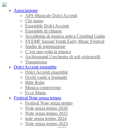
Associazione
APS Musicale Dolci Accenti
Chi siamo
Ensemble Dolci Accenti
Ensemble di chitarre
Accademia di musica antica Cristóbal Galán
SYEMF Sassari Youth Early Music Festival
Studio di registrazione
C’era una volta la musica
Archisonanti l’orchestra di soli violoncelli
Trasparenza
Dolci Accenti ensemble
Dolci Accenti ensemble
Occhi vaghi e leggiadri
Bitte Ruhe
Musica controvento
Ecce Maria
Festival Note senza tempo
Festival Note senza tempo
Note senza tempo 2026
Note senza tempo 2025
note senza tempo 2024
Note senza tempo 2023