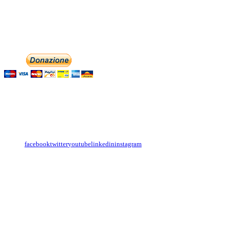
associazionedolciaccenti@pec.it
Phone: +393474846716
Aiutaci con la tua
English
Italiano
Contattaci
Con il
modulo di contatto
o sulle nostre pagine social:
facebook
twitter
youtube
linkedin
instagram
Copyright
Associazione Dolci Accenti © 2016. All Rights Reserved.
----------