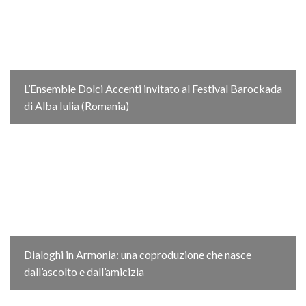
L’Ensemble Dolci Accenti invitato al Festival Barockada
di Alba Iulia (Romania)
Dialoghi in Armonia: una coproduzione che nasce
dall’ascolto e dall’amicizia