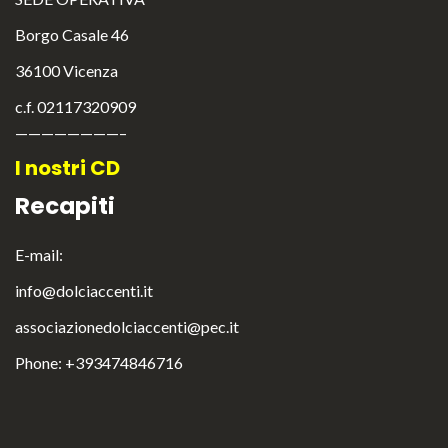
Borgo Casale 46
36100 Vicenza
c.f. 02117320909
————————–
I nostri CD
Recapiti
E-mail:
info@dolciaccenti.it
associazionedolciaccenti@pec.it
English
Italiano
Phone: +393474846716