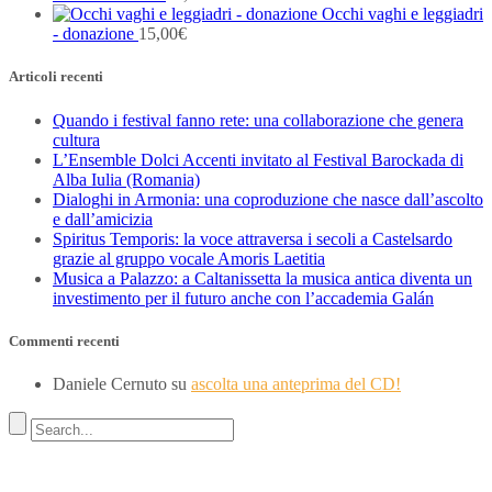
Occhi vaghi e leggiadri
- donazione
15,00
€
Articoli recenti
Quando i festival fanno rete: una collaborazione che genera
cultura
L’Ensemble Dolci Accenti invitato al Festival Barockada di
Alba Iulia (Romania)
Dialoghi in Armonia: una coproduzione che nasce dall’ascolto
e dall’amicizia
Spiritus Temporis: la voce attraversa i secoli a Castelsardo
grazie al gruppo vocale Amoris Laetitia
Musica a Palazzo: a Caltanissetta la musica antica diventa un
investimento per il futuro anche con l’accademia Galán
Commenti recenti
Daniele Cernuto
su
ascolta una anteprima del CD!
Indirizzo