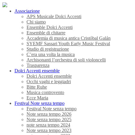
Associazione
APS Musicale Dolci Accenti
Chi siamo
Ensemble Dolci Accenti
Ensemble di chitarre
Accademia di musica antica Cristóbal Galán
SYEMF Sassari Youth Early Music Festival
Studio di registrazione
C’era una volta la musica
Archisonanti l’orchestra di soli violoncelli
Trasparenza
Dolci Accenti ensemble
Dolci Accenti ensemble
Occhi vaghi e leggiadri
Bitte Ruhe
Musica controvento
Ecce Maria
Festival Note senza tempo
Festival Note senza tempo
Note senza tempo 2026
Note senza tempo 2025
note senza tempo 2024
Note senza tempo 2023