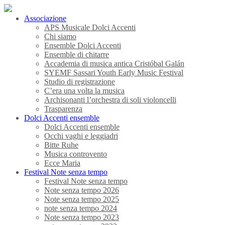
Associazione
APS Musicale Dolci Accenti
Chi siamo
Ensemble Dolci Accenti
Ensemble di chitarre
Accademia di musica antica Cristóbal Galán
SYEMF Sassari Youth Early Music Festival
Studio di registrazione
C’era una volta la musica
Archisonanti l’orchestra di soli violoncelli
Trasparenza
Dolci Accenti ensemble
Dolci Accenti ensemble
Occhi vaghi e leggiadri
Bitte Ruhe
Musica controvento
Ecce Maria
Festival Note senza tempo
Festival Note senza tempo
Note senza tempo 2026
Note senza tempo 2025
note senza tempo 2024
Note senza tempo 2023