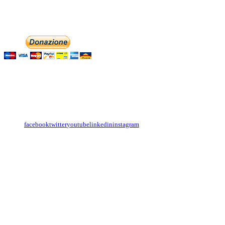
Phone: +393474846716
Aiutaci con la tua
English
Italiano
Contattaci
Con il
modulo di contatto
o sulle nostre pagine social:
facebook
twitter
youtube
linkedin
instagram
Copyright
Associazione Dolci Accenti © 2016. All Rights Reserved.
----------