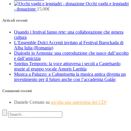
Occhi vaghi e leggiadri
- donazione
15,00
€
Articoli recenti
Quando i festival fanno rete: una collaborazione che genera
cultura
L’Ensemble Dolci Accenti invitato al Festival Barockada di
Alba Iulia (Romania)
Dialoghi in Armonia: una coproduzione che nasce dall’ascolto
e dall’amicizia
Spiritus Temporis: la voce attraversa i secoli a Castelsardo
grazie al gruppo vocale Amoris Laetitia
Musica a Palazzo: a Caltanissetta la musica antica diventa un
investimento per il futuro anche con l’accademia Galán
Commenti recenti
Daniele Cernuto
su
ascolta una anteprima del CD!
Indirizzo