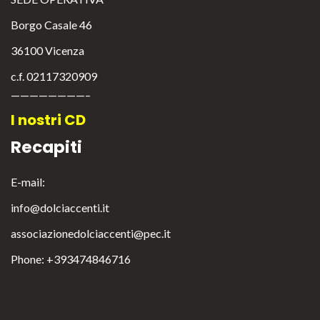
Borgo Casale 46
36100 Vicenza
c.f. 02117320909
————————–
I nostri CD
Recapiti
E-mail:
info@dolciaccenti.it
associazionedolciaccenti@pec.it
English
Italiano
Phone: +393474846716