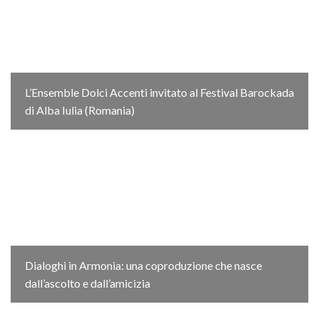
L’Ensemble Dolci Accenti invitato al Festival Barockada
di Alba Iulia (Romania)
Dialoghi in Armonia: una coproduzione che nasce
dall’ascolto e dall’amicizia