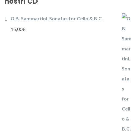
nostri CD
G.B. Sammartini. Sonatas for Cello & B.C.
15,00
€