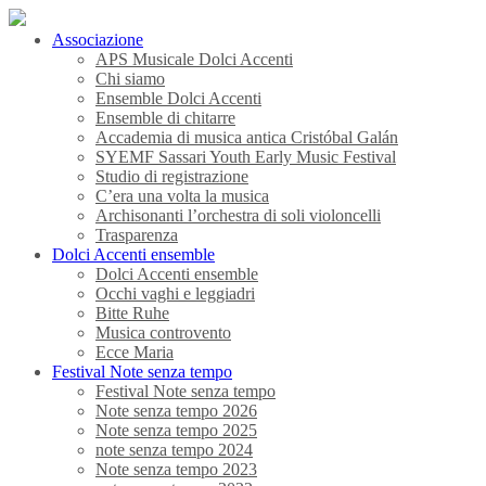
Associazione
APS Musicale Dolci Accenti
Chi siamo
Ensemble Dolci Accenti
Ensemble di chitarre
Accademia di musica antica Cristóbal Galán
SYEMF Sassari Youth Early Music Festival
Studio di registrazione
C’era una volta la musica
Archisonanti l’orchestra di soli violoncelli
Trasparenza
Dolci Accenti ensemble
Dolci Accenti ensemble
Occhi vaghi e leggiadri
Bitte Ruhe
Musica controvento
Ecce Maria
Festival Note senza tempo
Festival Note senza tempo
Note senza tempo 2026
Note senza tempo 2025
note senza tempo 2024
Note senza tempo 2023