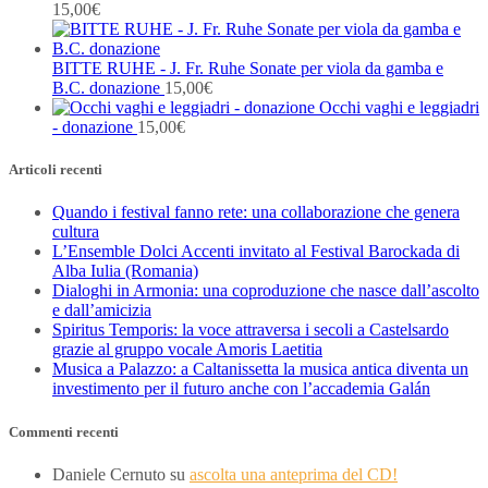
15,00
€
BITTE RUHE - J. Fr. Ruhe Sonate per viola da gamba e
B.C. donazione
15,00
€
Occhi vaghi e leggiadri
- donazione
15,00
€
Articoli recenti
Quando i festival fanno rete: una collaborazione che genera
cultura
L’Ensemble Dolci Accenti invitato al Festival Barockada di
Alba Iulia (Romania)
Dialoghi in Armonia: una coproduzione che nasce dall’ascolto
e dall’amicizia
Spiritus Temporis: la voce attraversa i secoli a Castelsardo
grazie al gruppo vocale Amoris Laetitia
Musica a Palazzo: a Caltanissetta la musica antica diventa un
investimento per il futuro anche con l’accademia Galán
Commenti recenti
Daniele Cernuto
su
ascolta una anteprima del CD!