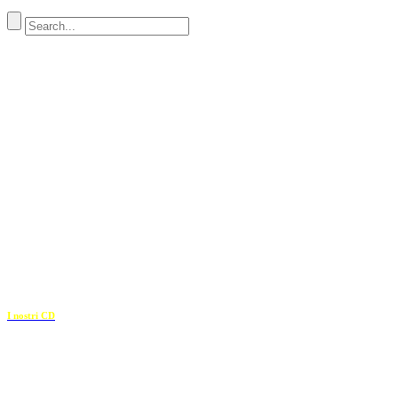
Indirizzo
SEDE LEGALE
Via Budroni 10
07100 Sassari (Italy)
SEDE OPERATIVA
Borgo Casale 46
36100 Vicenza
c.f. 02117320909
————————–
I nostri CD
Recapiti
E-mail: