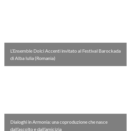
L’Ensemble Dolci Accenti invitato al Festival Barockada
di Alba Iulia (Romania)
Dialoghi in Armonia: una coproduzione che nasce
dall’ascolto e dall’amicizia