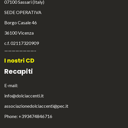
07100 Sassari (Italy)
SEDE OPERATIVA
Borgo Casale 46
36100 Vicenza
c.f. 02117320909
————————–
I nostri CD
English
Italiano
Recapiti
E-mail:
info@dolciaccenti.it
associazionedolciaccenti@pec.it
Phone: +393474846716